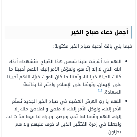
أجمل دعاء صباح الخير
فيما يلي باقة أدعية صباح الخير مكتوبة:
اللهم قد أشرقت علينا شمس هذا الصّباح، فنُشهدك أنذك
الله الذي لا إله إلّا هو، ونفوّض الأمر إليك، اللهم أحيينا ما
كانت الحياة خيرا لنا، وأمتنا ما كان الموت خيرًا، اللهم أحيينا
على الإيمان، وتوفّنا على الإسلام واختم لنا بخاتمة
[1]
السعادة.
اللهم يا ربّ العرش العظيم في صباح الخير الجديد نُسلّم
الأمر إليك، ونوكل الأمر إليك، لا منجى والملاجئ منك إلا
إليك، اللهم وفّقنا لما تُحب وترضى وبارك لنا فيما قدّرت لنا،
واجعلنا في زمرة المُتقّين الذين لا خوف عليهم ولا هم
يحزنون.