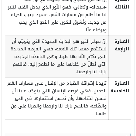
الثالثة
-سبحانه- وتعالى، فهو النّور الذي يدخل القلب ليُنير
لنا ما أظلم من مسارات العُمر، فنعيد ترتيب الحياة
من جديد، ونُشرق لنكون على النحو الذي يحب
ويرضاه عنّا.
العبارة
إنّ صباح الخير هو البداية الجديدة التي يتوجّب أن
الرابعة
نستشعر معها تلك النِعمة، فهي الفرصة الجديدة
التي تكرّم الله بها علينا، وهي النافذة الجديدة
التي نُطلّ من خلالها على ما نطمح إليه، فاللهم
بارك لنا وارحمنا.
العبارة
تزيدنا إشراقة الصّباح من الإقبال على مسارات العُمر
الخامسة
الجميل، فهي فرصة الإنسان التي يتوجّب علينا أن
نحسن اغتنامها، وأن نحسن استثمارها في الخير
والطّاعة، فاللهم بارك لنا وارحمنا وانصرنا على من
ظلمنا.