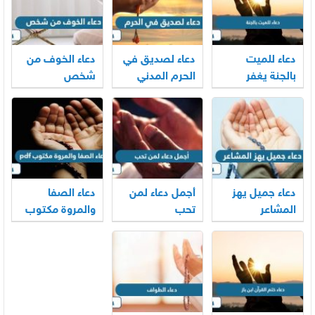
دعاء للميت
دعاء لصديق في
دعاء الخوف من
بالجنة يغفر
الحرم المدني
شخص
ذنوبه ويضيء
والمكي
قبره
دعاء جميل يهز
أجمل دعاء لمن
دعاء الصفا
المشاعر
تحب
والمروة مكتوب
pdf