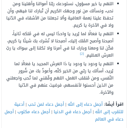
اللهم يا خير مسؤول، نستودعك ربّنا أموالنا وأهلينا ومن
نحب، ونسألك من نور وجهك الكريم أن تُبارك لنا فيهم، وأن
تحفظ علينا نِعمة العافية وألا تجعلنا من الأشقاء في الدّنيا
ولا في الآخرة يا كريم.
اللهم يا فعالًا لما يُريد يا واحدًا ليس له في مُلكه ثانياً،
أصبحنا وأصبح المُلك إليك، أصبحنا لا نُشرك بكَ شيئًا يا كريم،
فكُن لنا ومعنا وبارك لنا في أمرنا ولا تكلنا إلى سِواك يا ربّ
[2]
العرش العظيم.
اللهم يا ودود يا ودود يا ذا العرش المجيد يا فعالًا لما
يُريد، أسألك يا ربّي من الخير كلّه، وأعوذُ بكَ من شُرور
النّفس، ومن مُنقلب العَمل، اللهم وفّقني لما تُحب واجعلني
من الذين أحسنوا لأنفسهم، فرضيت عنهم في الدّنيا
والآخرة.
اقرأ أيضًا:
أجمل دعاء إلى الله
|
أجمل دعاء لمن تحب
|
أدعية
للتقرب إلى الله
|
أجمل دعاء في الدنيا
|
أجمل دعاء مكتوب
|
أجمل
دعاء في العالم