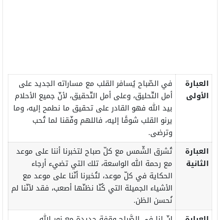
العبارة
في الصّباح يُسافر القلب مع مساراته الجديد على
الأولى
أمل التّحليق، وعلى أمل التّحقيق، لأنّ جميع الأحلام
بيد الله فهو القادر على تحقيق ما نطمح إليه، وما
يرنو القلب شوقًا إليه، فاللهم وفّقنا لما تُحب
وترضى.
العبارة
تُشرق الشّمس مع كلّ صباح لتخبرنا أننا على موعد
الثانية
مع رحمة الله الواسعة، تلك التي تضيء أرجاء
الحكاية في كلّ موعد، لتُخبرنا أنّنا على موعد مع
الأشياء الجميلة التي كُنّا نظنّها أصعب، فقد لأنّنا لم
نُحسن الظن.
العبارة
إنّ لنا في الصَّباح وقفة جديدة مع نور الله