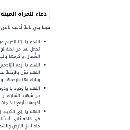
دعاء للمرأة الميتة
فيما يلي باقة أدعية لأمي ا
اللهم يا ربّنا الكريم 
تجعل لها من لجنة نورً
الشَّمال، وأكرمها بال
اللهم يا أرحم الرّاحمي
اللهم تنزّل بالرّحمة 
وبارك لها وارحمها، و
اللهم يا ودود يا ودود
من شهرنا المُبارك أن 
أكرمها بأرفع الدّرجات 
اللهم يا ربّي الكريم، إ
في مُلكه ثاني، أسألك أ
منه أهل الأرض والسّما