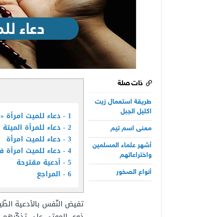
ذات صلة
طريقة استعمال زيت
اكليل الجبل
1
دعاء للميت امرأة «
2
دعاء للمرأة الميتة
معنى اسم تيم
3
دعاء للميت امرأة
أشهر علماء المسلمين
4
دعاء للميت امرأة 
واختراعاتهم
5
أدعية مقترحة
6
المراجع
أنواع الصخور
تفيض النّفس بالأدعية الطّ
ذوي الموتى على تذكّرهم بدع