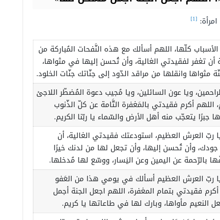
[1]
امرأة:
 الأسباب كلّها، اللهم أسألك مع هذه النَّفحات المُباركة من
 أن تغفر لفقيدتي الغالية، وأن تُحسن إليها في مثواها،
ّة مثواها وانقلها من مراقد الدّود إلى جنّاتك جنّات الخلود.
لراحمين، ويا عون السائلين، ويا مُجيب دعوة المُضطّر اللاجئ
 اللهم أكرم فقيدتي بالمَغفرة التَّامة عن كلّ الذّنوب
ا جبرًا يتعجّب منه أهل الأرض والسّماء يا ربّنا الكريم.
يا ربّ العرش العظيم، استودعتك فقيدتي الغالية، أن
جودك، وأن تُحسن إليها، وأن تجعل لها من لدنك خيرًا
ّها بالرّحمة عن اليمين وعن اليَسار، ووسّع لها مُدخلها.
يا ربّ العرش العظيم أسألك في يومي هذا من العَفو
 أكرم فقيدتي بتمام المغفرة، اللهم اجعل الجنة أجمل
 النعيم مأواها، وبارك لها في طاعاتها يا كريم.