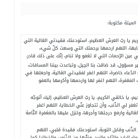
 الميتة مكتوبة:
ريم يا ربّ العرش العظيم، استودعتك فقيدتي الغالية التي
بها، اللهم ارحمها برحمتك التي وسعت كلّ شيء،
عين الرّحمات التي لا تغفو ولا تنام، إنّك على ذلك قادر.
ير مسؤول، قد ضاقت بنا الحٍيل، وتباعدت بيننا المسافات،
الدّعاء حَاضرة، اللهم اغفر لفقيدتي الغالية، واجعلها في
 المَغفرة، اللهم اغفر لها وارحمها وأكرمها بالعفو
يم، يا خالقي الكريم، يا ربّ العرش العظيم، إليك أتوجّه
ن تغفر لي الذّنب، وأن تتجاوز عنّي الخطايا، اللهم اغفر
الية وارفع درجتها وأجرها، وتنزل عليها بالمَغفرة التَّامة
.
 الذّنب وقابل التوبة، استودعتك فقيدة قلبي، اللهم
اء البارد والثلج والبرد، ونقّها من الذّنوب والخطايا كما