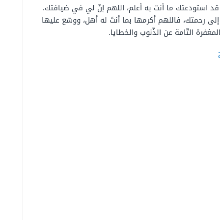
 قد استودعتك ما أنت به أعلم، اللهم إنّ لي في ضيافتك.
 إلى رحمتك، فاللهم أكرمها بما أنتَ له أهل، ووسّع عليها
مغفرة التّامة عن الذّنوب والخطايا.