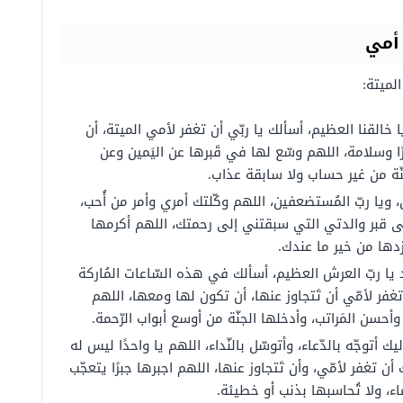
 أمي
لميتة:
ويا خالقنا العظيم، أسألك يا ربّي أن تغفر لأمي الميتة، أن
ا وسلامة، اللهم وسّع لها في قَبرها عن اليَمين وعن
جنّة من غير حساب ولا سابقة عذاب.
ن، ويا ربّ المُستضعفين، اللهم وكّلتك أمري وأمر من أُحب،
على قبر والدتي التي سبقتني إلى رحمتك، اللهم أكرمها
زدها من خير ما عندك.
 يا ربّ العرش العظيم، أسألك في هذه السّاعات المُاركة
تغفر لأمّي أن تَتجاوز عنها، أن تكون لها ومعها، اللهم
وأحسن المَراتب، وأدخلها الجنّة من أوسع أبواب الرّحمة.
ليك أتوجّه بالدّعاء، وأتوسّل بالنّداء، اللهم يا واحدًا ليس له
ن تغفر لأمّي، وأن تَتجاوز عنها، اللهم اجبرها جبرًا يتعجّب
ء، ولا تُحاسبها بذنب أو خطيئة.