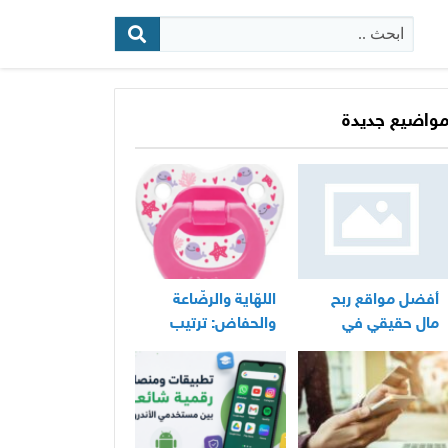
البحث:
واضيع جديدة
أفضل مواقع ربح
اللهّاية والرضّاعة
مال حقيقي في
والحفاض: ترتيب
المغرب
عملي لأساسيات
العناية اليومية
بالرضيع