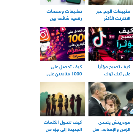
تطبيقات الربح عبر
تطبيقات ومنصات
الانترنت الأكثر
رقمية شائعة بين
استخدامًا في العراق
مستخدمي الأندرويد
كيف تصبح مؤثراً
كيف تحصل على
على تيك توك
1000 متابعين على
انستقرام بسرعة
مودريتش يتحدى
كيف تتحول الكلمات
الزمن والإصابة.. هل
الجديدة إلى جزء من