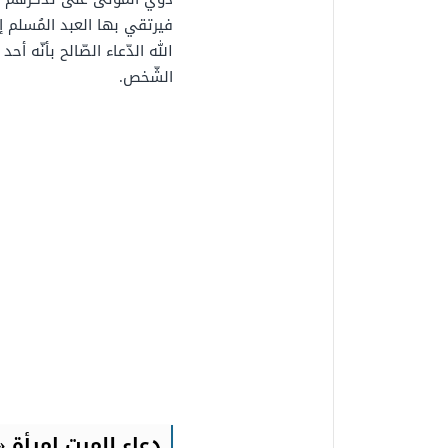
فيرتقي بها العبد المُسلم إ
الله الدّعاء الصّالح بأنّه أ
الشّخص.
دعاء للميت امرأة 