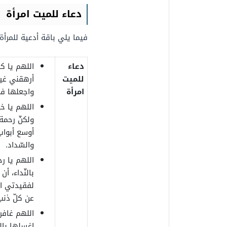
دعاء للميت امرأة
فيما يلي باقة أدعية للمرأة
دعاء
اللهم يا ك
للميت
أرهقني غيا
امرأة
واجعلها في 
اللهم يا خ
ولكنّ رحمة 
أوسع أبواب
والسّداد.
اللهم يا رح
بالنّداء، أ
لفقيدتي الغ
عن كلّ ذنب
اللهم غافر
اغسلها بالم