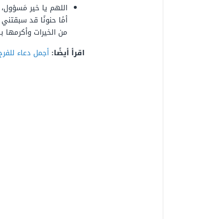
اللهم يا خير مَسؤول،
أمًا حنونًا قد سبقتني
من الخيرات وأكرمها بال
اقرأ أيضًا:
أجمل دعاء للفرج