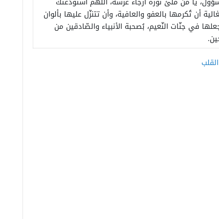
ؤول، يا مَن مَلئ نوره أرجاء عرشه، اللهم استودعتك
لية أن تُكرمها بالعفو والعافية، وأن تتنزّل عليها بألوان
جعلها في جنّات النّعيم، بُصحبة الأنبياء والصّادقين من
ين.
القلب