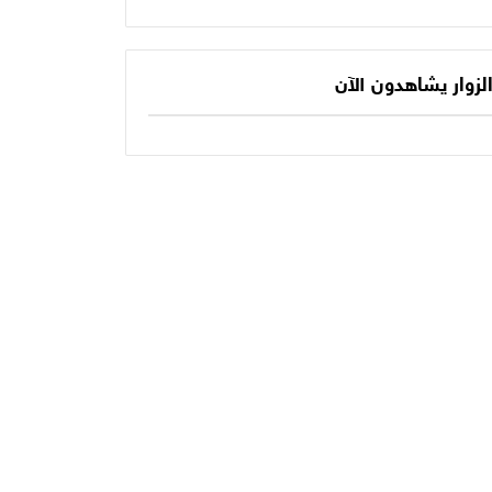
يكتب الفصل الأخير
حديثنا اليومي؟
في أسطورته
المونديالية؟
لزوار يشاهدون الآن