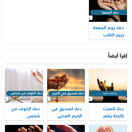
دعاء يوم الجمعة
يريح القلب
إقرأ أيضاً
دعاء للميت
دعاء لصديق في
دعاء الخوف من
بالجنة يغفر
الحرم المدني
شخص
ذنوبه ويضيء
والمكي
قبره