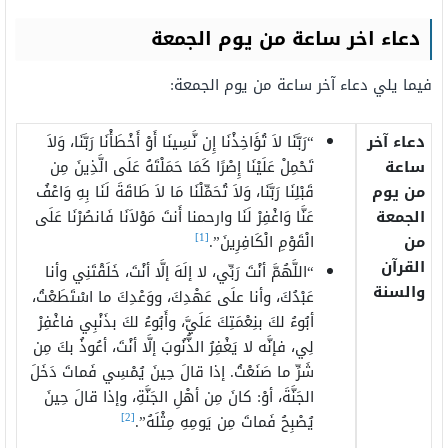
دعاء اخر ساعة من يوم الجمعة
فيما يلي دعاء آخر ساعة من يوم الجمعة:
دعاء آخر
“رَبَّنَا لاَ تُؤَاخِذْنَا إِن نَّسِينَا أَوْ أَخْطَأْنَا رَبَّنَا، وَلاَ
ساعة
تَحْمِلْ عَلَيْنَا إِصْرًا كَمَا حَمَلْتَهُ عَلَى الَّذِينَ مِن
من يوم
قَبْلِنَا رَبَّنَا، وَلاَ تُحَمِّلْنَا مَا لاَ طَاقَةَ لَنَا بِهِ وَاعْفُ
الجمعة
عَنَّا وَاغْفِرْ لَنَا وارحمنا أَنتَ مَوْلاَنَا فَانصُرْنَا عَلَى
[1]
من
الْقَوْمِ الْكَافِرِينَ”.
القرآن
“اللَّهُمَّ أنْتَ رَبِّي، لا إلَهَ إلَّا أنْتَ، خَلَقْتَنِي وأنا
والسنة
عَبْدُكَ، وأنا علَى عَهْدِكَ، ووَعْدِكَ ما اسْتَطَعْتُ،
أبُوءُ لكَ بنِعْمَتِكَ عَلَيَّ، وأَبُوءُ لكَ بذَنْبِي فاغْفِرْ
لِي، فإنَّه لا يَغْفِرُ الذُّنُوبَ إلَّا أنْتَ، أعُوذُ بكَ مِن
شَرِّ ما صَنَعْتُ. إذا قالَ حِينَ يُمْسِي فَماتَ دَخَلَ
الجَنَّةَ، أوْ: كانَ مِن أهْلِ الجَنَّةِ، وإذا قالَ حِينَ
[2]
يُصْبِحُ فَماتَ مِن يَومِهِ مِثْلَهُ”.