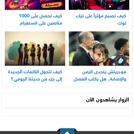
كيف تصبح مؤثراً على تيك
كيف تحصل على 1000
توك
متابعين على انستقرام
بسرعة
مودريتش يتحدى الزمن
كيف تتحول الكلمات الجديدة
والإصابة.. هل يكتب الفصل
إلى جزء من حديثنا اليومي؟
الأخير في أسطورته
المونديالية؟
الزوار يشاهدون الآن