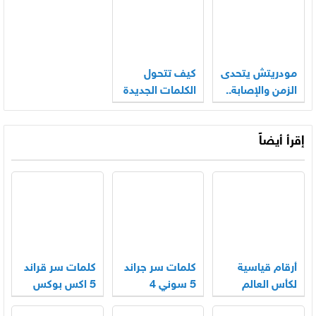
الأندرويد
مودريتش يتحدى
كيف تتحول
الزمن والإصابة..
الكلمات الجديدة
هل يكتب
إلى جزء من
الفصل الأخير
حديثنا اليومي؟
إقرأ أيضاً
في أسطورته
المونديالية؟
أرقام قياسية
كلمات سر جراند
كلمات سر قراند
لكأس العالم
5 سوني 4
5 اكس بوكس
للرياضات
سيارات سعوديه