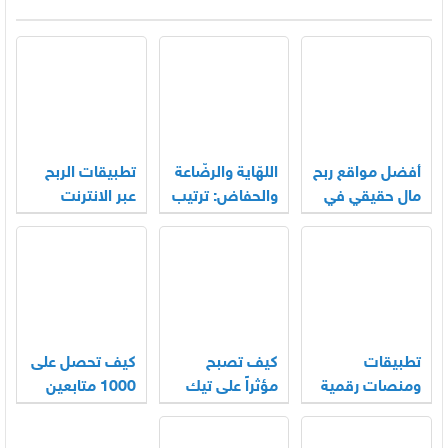
أفضل مواقع ربح
اللهّاية والرضّاعة
تطبيقات الربح
مال حقيقي في
والحفاض: ترتيب
عبر الانترنت
المغرب
عملي لأساسيات
الأكثر استخدامًا
العناية اليومية
في العراق
بالرضيع
تطبيقات
كيف تصبح
كيف تحصل على
ومنصات رقمية
مؤثراً على تيك
1000 متابعين
شائعة بين
توك
على انستقرام
مستخدمي
بسرعة