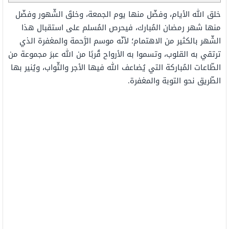
خلق الله الأيام، وفضّل منها يوم الجمعة، وخلقَ الشّهور وفضّل
منها شهر رمضان المُبارك، فيحرص المُسلم على استقبال هذا
الشّهر بالكثير من الاهتمام؛ لأنّه موسم الرَّحمة والمغفرة الذي
ترتقي به القلوب، وتسموا به الأرواح قُربًا من الله عبرَ مجموعة من
الطّاعات المُباركة التي يُضاعف الله فيها الأجر والثّواب، ويُنير بها
الطّريق نحو التوبة والمغفرة.