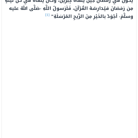
يَكونُ في رَمَضانَ حِينَ يَلْقاهُ جِبْرِيلُ، وكانَ يَلْقاهُ في كُلِّ لَيْلَةٍ
مِن رَمَضانَ فيُدارِسُهُ القُرْآنَ، فَلَرَسولُ اللَّهِ -صَلَّى اللهُ عليه
[1]
وسلَّمَ- أجْوَدُ بالخَيْرِ مِنَ الرِّيحِ المُرْسَلَةِ”