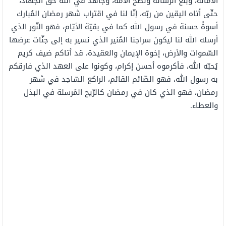
الأمانة، وبلّغ الرّسالة ونصح الأمّة، وجاهد في الله حقّ الجهاد،
حتّى أتاه اليقين من ربّه، إنّا لنا في اقتراب شهر رمضان المُبارك
أسوةً حسنة في رسول الله كما في بقيّة الأيّام، فهو النّور الذي
أرسله الله لنا ليكون سراجنا المُنير الذي نسير به إلى جنّات عرضها
السّموات والأرض، إخوة الإيمان والعقيدة، قد أتاكم ضيف كريم
يُحبّه الله، فأكرموه أحسن إكرام، وكونوا على العهد الذي فارقكم
به رسول الله، فهو الصّائم القائم، الراكع السّاجد في شهر
رمضان، فهو الذي كان في رمضان كالرّيح المُرسلة في البذل
والعطاء.