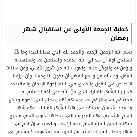
خطبة الجمعة الأولى عن استقبال شهر
رمضان
بسم الله الرّحمن الرّحيم، والحمد لله الذي هدانا لهذا وما كُنّا
لنهتدي لولا أن هداني الله، نحمده ونستعين به، ونستهديه
ونؤمن به ونتوكّل عليه، ونعوذ بالله من شُرور النّفس، ومن سيّئات
العمل، ونسأله من واسع الفضل أن يكون لنا ومعنا، وأن يرزقنا
الإخلاص في القول والصّدق في النيّة، إخوة الإيمان والعقيدة:
قد زارنا الشّهر المُبارك الذي منَّ الله على أمّة الإسلام به،
فخصّهم به، وميّزهم به، وجعلهم أمّة رمضان التي تصوم وتركع
وتسجد وتُحسن وتجتهد في هذا الشّهر المُبارك، فهو شهر
العلم والتّعليم، وهو المدرسة التي ندخلها بذنوب العام، فنخرج
منها صالحين لبقيّة العام إخوة الإيمان والعقيدة، إنّ لكم في
شهر رمضان المُبارك الكثير من الخير، فما تقدّمونه لأنفسكم في