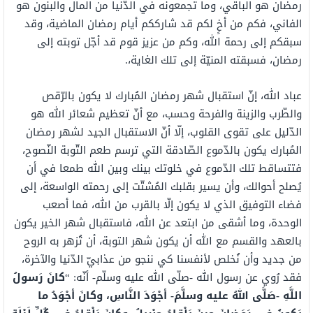
رمضان هو الباقي، وما تجمعونه في الدّنيا من المال والبنون هو
الفاني، فكم من أخٍ لكم قد شارككم أيام رمضان الماضية، وقد
سبقكم إلى رحمة الله، وكم من عزيز قوم قد أجّل توبته إلى
رمضان، فسبقته المنيّة إلى تلك الغاية،.
عباد الله، إنّ استقبال شهر رمضان المُبارك لا يكون بالرّقص
والطّرب والزينة والفرحة وحسب، مع أنّ تعظيم شعائر الله هو
الدّليل على تقوى القلوب، إلّا أنّ الاستقبال الجيد لشهر رمضان
المُبارك يكون بالدّموع الصّادقة التي ترسم طعم التّوبة النّصوح،
فتتساقط تلك الدّموع في خلوتك بينك وبين الله طمعا في أن
يُصلح أحوالك، وأن يسير بقلبك المُشتّت إلى رحمته الواسعة، إلى
فضاء التوفيق الذي لا يكون إلّا بالقرب من الله، فما أصعب
الوحدة، وما أشقى من ابتعد عن الله، فاستقبال شهر الخير يكون
بالعهد والقسم مع الله أن يكون شهر التوبة، أن تُزهر به الروح
من جديد وأن نُخلص لأنفسنا كي ننجو من عذابيّ الدّنيا والآخرة،
فقد رُوي عن رسول الله -صلّى الله عليه وسلّم- أنّه: “
كانَ رَسولُ
اللَّهِ -صَلَّى اللهُ عليه وسلَّمَ- أجْوَدَ النَّاسِ، وكانَ أجْوَدُ ما