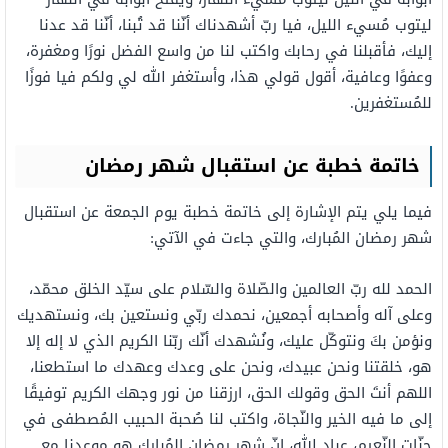
ليتوب مُسيء الليل، فيا ربّ أشهدناك أنّنا قد تُبنا، أنّنا قد عدنا
إليك، فأقبلنا في رحابك واكتب لنا من واسع الفضل نورًا ومغفرة،
وعفوًا وعافية، أقول قولي هذا، وأستغفر الله لي ولكم فيا فوزًا
للمُستغفرين.
خاتمة خطبة عن استقبال شهر رمضان
فيما يلي يتم الإشارة إلى خاتمة خطبة يوم الجمعة عن استقبال
شهر رمضان المُبارك، والتي جاءت في الآتي:
الحمد لله ربّ العالمين والصّلاة والسّلام على سيّد الخلق محمّد،
وعلى آله وأصحابه أجمعين، نحمدك ربّي ونستعين بك، ونستهديك
ونؤمن بكَ ونتوكّل عليك، ونُشهدك أنّك ربّنا الكريم الذي لا إله إلا
هو، خلقتنا ونحن عبيدك، ونحن على وعدك وعهدك ما استطعنا،
اللهم أنتَ الحق وقولك الحق، ارزقنا من نور وجهك الكريم توفيقًا
إلى ما فيه الخير والنّجاة، واكتب لنا صُحبة الحبيب المُصطفى في
جنّات النّعيم، عباد الله، إنّ شهر رمضان المُبارك هو موعدنا مع