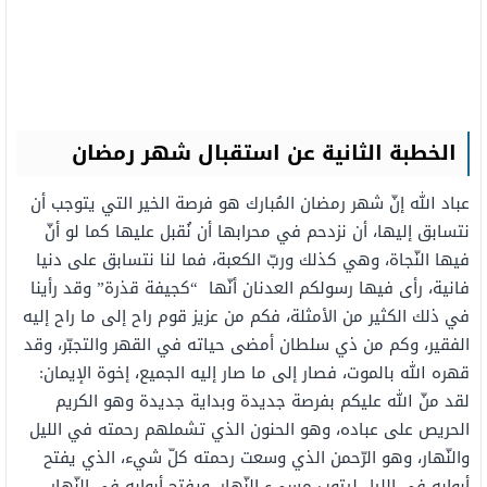
الخطبة الثانية عن استقبال شهر رمضان
عباد الله إنّ شهر رمضان المُبارك هو فرصة الخير التي يتوجب أن
نتسابق إليها، أن نزدحم في محرابها أن نُقبل عليها كما لو أنّ
فيها النّجاة، وهي كذلك وربّ الكعبة، فما لنا نتسابق على دنيا
فانية، رأى فيها رسولكم العدنان أنّها “كجيفة قذرة” وقد رأينا
في ذلك الكثير من الأمثلة، فكم من عزيز قوم راح إلى ما راح إليه
الفقير، وكم من ذي سلطان أمضى حياته في القهر والتجبّر، وقد
قهره الله بالموت، فصار إلى ما صار إليه الجميع، إخوة الإيمان:
لقد منّ الله عليكم بفرصة جديدة وبداية جديدة وهو الكريم
الحريص على عباده، وهو الحنون الذي تشملهم رحمته في الليل
والنّهار، وهو الرّحمن الذي وسعت رحمته كلّ شيء، الذي يفتح
أبوابه في الليل ليتوب مسيء النّهار، ويفتح أبوابه في النّهار