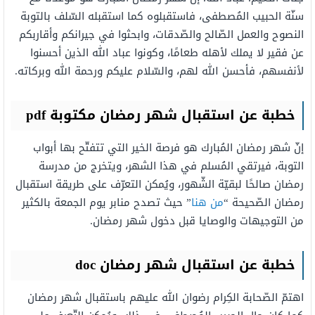
سنّة الحبيب المُصطفى، فاستقبلوه كما استقبله السّلف بالتوبة
النصوح والعمل الصّالح والصّدقات، وابحثوا في جيرانكم وأقاربكم
عن فقير لا يملك لأهله طعامًا، وكونوا عباد الله الذين أحسنوا
لأنفسهم، فأحسن الله لهم، والسّلام عليكم ورحمة الله وبركاته.
خطبة عن استقبال شهر رمضان مكتوبة pdf
إنّ شهر رمضان المُبارك هو فرصة الخير التي تتفتّح بها أبواب
التوبة، فيرتقي المُسلم في هذا الشهر، ويتخرج من مدرسة
رمضان صالحًا لبقيّة الشّهور، ويُمكن التعرّف على طريقة استقبال
رمضان الصّحيحة “
من هنا
” حيث تصدح منابر يوم الجمعة بالكثير
من التوجيهات والوصايا قبل دخول شهر رمضان.
خطبة عن استقبال شهر رمضان doc
اهتمّ الصّحابة الكِرام رضوان الله عليهم باستقبال شهر رمضان