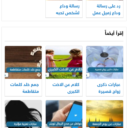
رد على رسالة
رسالة وداع
وداع زميل عمل
لشخص تحبه
إقرأ أيضاً
عبارات ذكرى
كلام عن الاخت
جمع خلد كلمات
زواج قصيرة
الكبرى
متقاطعة