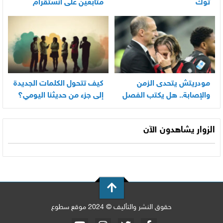
توك
متابعين على انستقرام
بسرعة
مودريتش يتحدى الزمن
كيف تتحول الكلمات الجديدة
والإصابة.. هل يكتب الفصل
إلى جزء من حديثنا اليومي؟
الأخير في أسطورته
المونديالية؟
الزوار يشاهدون الآن
حقوق النشر والتأليف © 2024 موقع سطوع