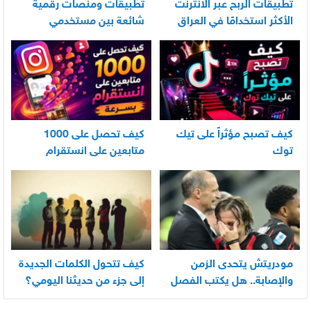
تطبيقات الربح عبر الانترنت
تطبيقات ومنصات رقمية
الأكثر استخدامًا في العراق
شائعة بين مستخدمي
الأندرويد
كيف تصبح مؤثراً على تيك
كيف تحصل على 1000
توك
متابعين على انستقرام
بسرعة
مودريتش يتحدى الزمن
كيف تتحول الكلمات الجديدة
والإصابة.. هل يكتب الفصل
إلى جزء من حديثنا اليومي؟
الأخير في أسطورته