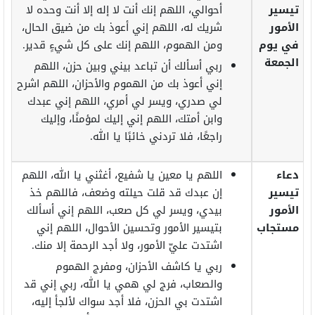
تيسير
أحوالي، اللهم إنك أنت لا إله إلا أنت وحده لا
الأمور
شريك له، اللهم إني أعوذ بك من ضيق الحال،
في يوم
ومن الهموم، اللهم إنك على كل شيءٍ قدير.
الجمعة
ربي أسألك أن تباعد بيني وبين حزن، اللهم
إني أعوذ بك من الهموم والأحزان، اللهم اشرح
لي صدري، ويسر لي أمري، اللهم إني عبدك
وابن أمتك، اللهم إني إليك لمؤمنًا، وإليك
راجعًا، فلا تردني خائبًا يا الله.
دعاء
اللهم يا معين يا شفيع، أغثني يا الله، اللهم
تيسير
إن عبدك قد قلت حيلته وضعف، فاللهم خذ
الأمور
بيدي، ويسر لي كل صعب، اللهم إني أسألك
مستجاب
بتيسير الأمور وتحسين الأحوال، اللهم إني
اشتدت عليّ الأمور، ولا أجد الرحمة إلا منك.
ربي يا كاشف الأحزان، ومفرج الهموم
والصعاب، فرج لي همي يا الله، ربي إني قد
اشتدت بي الحزن، فلا أجد سواك لألجأ إليه،