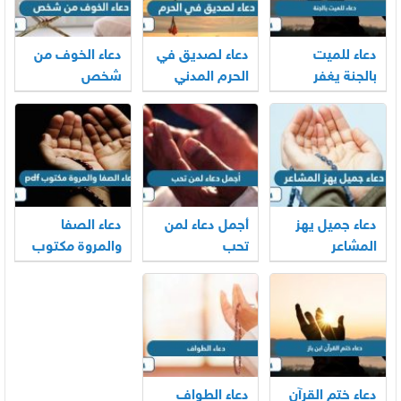
دعاء للميت
دعاء لصديق في
دعاء الخوف من
بالجنة يغفر
الحرم المدني
شخص
ذنوبه ويضيء
والمكي
قبره
دعاء جميل يهز
أجمل دعاء لمن
دعاء الصفا
المشاعر
تحب
والمروة مكتوب
pdf
دعاء ختم القرآن
دعاء الطواف