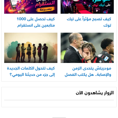
كيف تصبح مؤثراً على تيك
كيف تحصل على 1000
توك
متابعين على انستقرام
بسرعة
مودريتش يتحدى الزمن
كيف تتحول الكلمات الجديدة
والإصابة.. هل يكتب الفصل
إلى جزء من حديثنا اليومي؟
الأخير في أسطورته
المونديالية؟
الزوار يشاهدون الآن