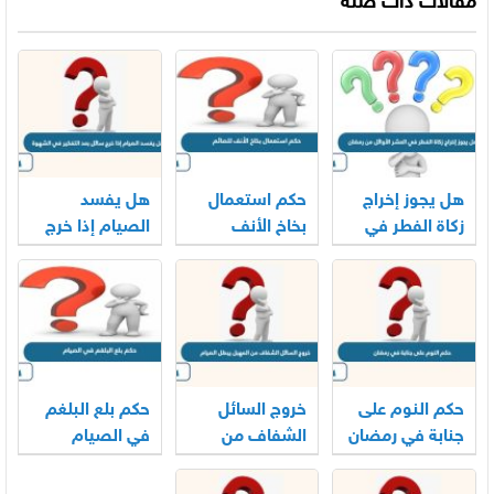
مقالات ذات صلة
هل يجوز إخراج
حكم استعمال
هل يفسد
زكاة الفطر في
بخاخ الأنف
الصيام إذا خرج
العشر الأوائل من
للصائم
سائل بعد التفكير
رمضان
في الشهوة
حكم النوم على
خروج السائل
حكم بلع البلغم
جنابة في رمضان
الشفاف من
في الصيام
المهبل يبطل
الصيام