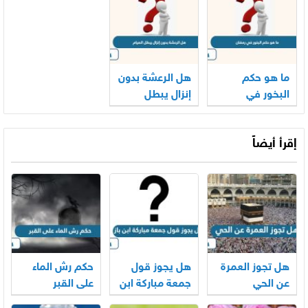
ما هو حكم
هل الرعشة بدون
البخور في
إنزال يبطل
رمضان
الصيام
إقرأ أيضاً
هل تجوز العمرة
هل يجوز قول
حكم رش الماء
عن الحي
جمعة مباركة ابن
على القبر
باز