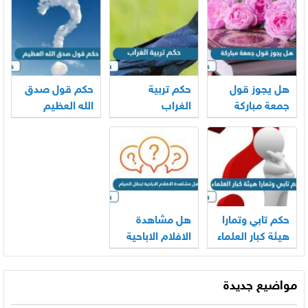
هل يجوز قول
حكم تربية
حكم قول صدق
جمعة مباركة
الغراب
الله العظيم
حكم تابي وتمارا
هل مشاهدة
هيئة كبار العلماء
الافلام الاباحية
تبطل الصيام
مواضيع جديدة