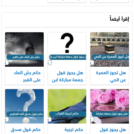
القرآن
إقرأ أيضاً
هل تجوز العمرة
هل يجوز قول
حكم رش الماء
عن الحي
جمعة مباركة ابن
على القبر
باز
هل يجوز قول
حكم تربية
حكم قول صدق