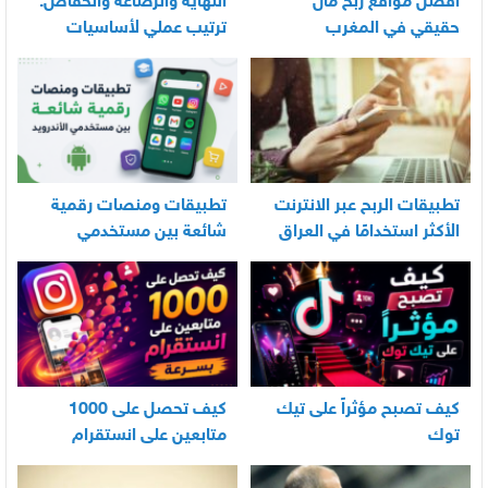
أفضل مواقع ربح مال
اللهّاية والرضّاعة والحفاض:
حقيقي في المغرب
ترتيب عملي لأساسيات
العناية اليومية بالرضيع
تطبيقات الربح عبر الانترنت
تطبيقات ومنصات رقمية
الأكثر استخدامًا في العراق
شائعة بين مستخدمي
الأندرويد
كيف تصبح مؤثراً على تيك
كيف تحصل على 1000
توك
متابعين على انستقرام
بسرعة