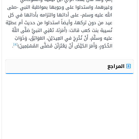
وغيرهما، واستدلوا على وجوبها بمواظبة النبي -صلى
الله عليه وسلم- على أدائها والتزامه بأدائها في كل
عيد من دون تركها، وأيضاً استدلوا من حديث أم عطيّة
نُسيبة بنت كعب قالت: (أَمَرَنَا، تَعْنِي النبيَّ صَلَّى اللَّهُ
عليه وسلَّمَ، أَنْ نُخْرِجَ في العِيدَيْنِ، العَوَاتِقَ، وَذَوَاتِ
[4]
الخُدُورِ، وَأَمَرَ الحُيَّضَ أَنْ يَعْتَزِلْنَ مُصَلَّى المُسْلِمِينَ)
.
المراجع