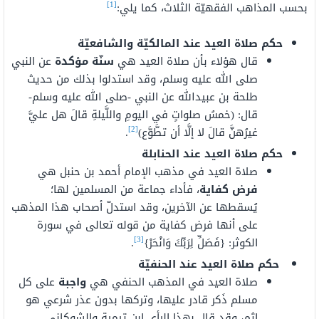
[1]
بحسب المذاهب الفقهيّة الثلاث، كما يلي:
حكم صلاة العيد عند المالكيّة والشافعيّة
قال هؤلاء بأن صلاة العيد هي
سنّة مؤكدة
عن النبي
صلى الله عليه وسلم، وقد استدلوا بذلك من حديث
طلحة بن عبيدالله عن النبي -صلى الله عليه وسلم-
قال: (خمسُ صلواتٍ في اليومِ واللَّيلةِ قالَ هل عليَّ
[2]
غيرُهنَّ قالَ لا إلَّا أن تطَّوَّع)
.
حكم صلاة العيد عند الحنابلة
صلاة العيد في مذهب الإمام أحمد بن حنبل هي
فرض كفاية
، فأداء جماعة من المسلمين لها؛
يُسقطها عن الآخرين، وقد استدلّ أصحاب هذا المذهب
على أنها فرض كفاية من قوله تعالى في سورة
[3]
الكوثر: {فَصَلِّ لِرَبِّكَ وَانْحَرْ}
.
حكم صلاة العيد عند الحنفيّة
صلاة العيد في المذهب الحنفي هي
واجبة
على كل
مسلم ذَكر قادر عليها، وتركها بدون عذر شرعي هو
إثم، وقد قال بهذا الرأي ابن تيمية والشوكاني