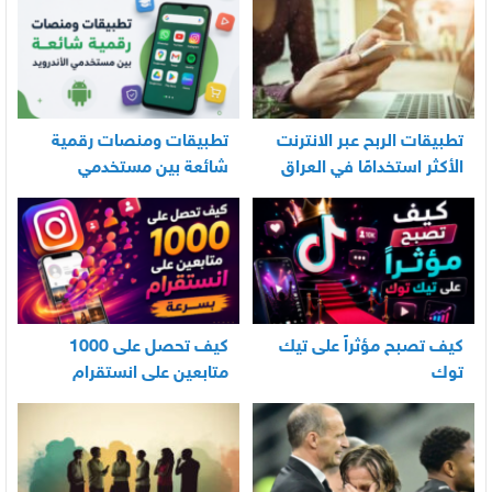
تطبيقات الربح عبر الانترنت
تطبيقات ومنصات رقمية
الأكثر استخدامًا في العراق
شائعة بين مستخدمي
الأندرويد
كيف تصبح مؤثراً على تيك
كيف تحصل على 1000
توك
متابعين على انستقرام
بسرعة