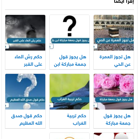
إقرأ أيضاً
هل تجوز العمرة
هل يجوز قول
حكم رش الماء
عن الحي
جمعة مباركة ابن
على القبر
باز
هل يجوز قول
حكم تربية
حكم قول صدق
جمعة مباركة
الغراب
الله العظيم