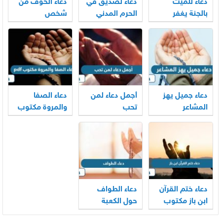
دعاء للميت
دعاء لصديق في
دعاء الخوف من
بالجنة يغفر
الحرم المدني
شخص
ذنوبه ويضيء
والمكي
قبره
دعاء جميل يهز
أجمل دعاء لمن
دعاء الصفا
المشاعر
تحب
والمروة مكتوب
pdf
دعاء ختم القرآن
دعاء الطواف
ابن باز مكتوب
حول الكعبة