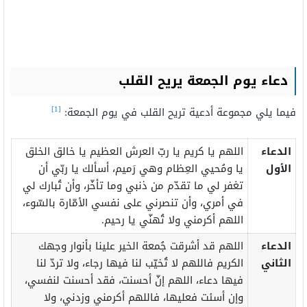
دعاء يوم الجمعة يريح القلب
[1]
فيما يلي مجموعة أدعية تريح القلب في يوم الجمعة:
الدعاء
اللهم يا كريم يا ربّ العرش العظيم يا خالق الخلق
الأول
يا ومُحيي العِظام وهي رَميم، أسألك يا ربّي أن
تغفر لي ما تقدّم من ذنبي وما تأخّر، وأن تُبارك لي
في أمري، وأن تنصرني على نفسي الأمّارة بالسّوء،
اللهم أكرمني ولا تُهنّي يا رحيم.
الدعاء
اللهم قد أشرقت جُمعة الخير علينا بأنوار وجهك
الثاني
الكريم فاللهم لا تُخيّب لنا فيها رجاء، ولا تردّ لنا
فيها دعاء، اللهم إنّ أحسنت، فقد أحسنت لنفسي،
وإن أسئت فعليها، فاللهم أكرمني وزدني، ولا