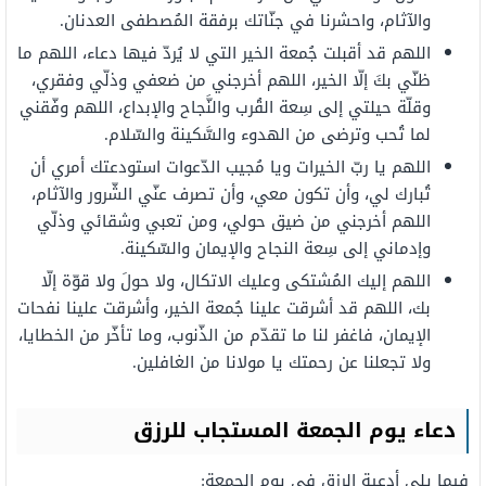
والآثام، واحشرنا في جنّاتك برفقة المُصطفى العدنان.
اللهم قد أقبلت جُمعة الخير التي لا يُردّ فيها دعاء، اللهم ما
ظنّي بكَ إلّا الخير، اللهم أخرجني من ضعفي وذلّي وفقري،
وقلّة حيلتي إلى سِعة القُرب والنَّجاح والإبداع، اللهم وفّقني
لما تُحب وترضى من الهدوء والسَّكينة والسّلام.
اللهم يا ربّ الخيرات ويا مُجيب الدّعوات استودعتك أمري أن
تُبارك لي، وأن تكون معي، وأن تصرف عنّي الشّرور والآثام،
اللهم أخرجني من ضيق حولي، ومن تعبي وشقائي وذلّي
وإدماني إلى سِعة النجاح والإيمان والسّكينة.
اللهم إليك المُشتكى وعليك الاتكال، ولا حولَ ولا قوّة إلّا
بك، اللهم قد أشرقت علينا جُمعة الخير، وأشرقت علينا نفحات
الإيمان، فاغفر لنا ما تقدّم من الذّنوب، وما تأخّر من الخطايا،
ولا تجعلنا عن رحمتك يا مولانا من الغافلين.
دعاء يوم الجمعة المستجاب للرزق
فيما يلي أدعية الرزق في يوم الجمعة: