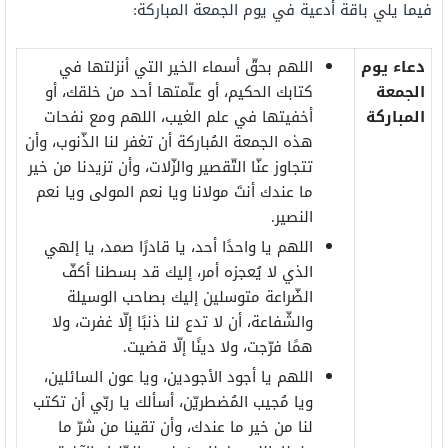
فيما يلي باقة أدعية في يوم الجمعة المباركة:
دعاء يوم
اللهم بحقّ أسماء الخير التي أنزلتها في
الجمعة
كتابك الحكيم، أو علّمتها أحد من خلقك، أو
المباركة
أخفيتها في علم الغيب، اللهم ومع نفحات
هذه الجمعة المُباركة أن تغفر لنا الذّنوب، وأن
تتجاوز عنّا التّقصير والزّلات، وأن تزيدنا من خير
ما عندك أنتَ مولانا ويا نعم المولى ويا نعم
النصير.
اللهم يا واحدًا أحد، يا قادرًا صمد، يا إلهي
الذي لا يُعجزه أمر، إليك قد بسطنا أكفّ
الضّراعة متوسلين إليك بصاحب الوسيلة
والشّفاعة، أن لا تدع لنا ذنبًا إلّا غفرت، ولا
همًا فرّجت، ولا دينًا إلّا قضيت.
اللهم يا أجود الأجودين، ويا عون السائلين،
ويا مُجيب المُضطريّن، أسألك يا ربّي أن تكتب
لنا من خير ما عندك، وأن تقينا من شرّ ما