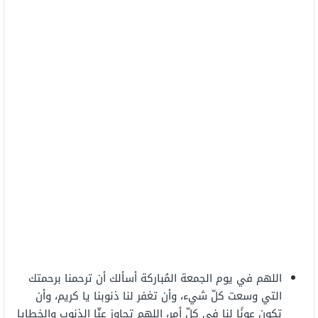
اللهم في يوم الجمعة المُباركة أسألك أن ترحمنا برحمتك
التي وسعت كلّ شيء، وأن تغفر لنا ذنوبنا يا كريم، وأن
تكون عونًا لنا في كلّ أمر، اللهم تجاوز عنّا الذنوب والخطايا