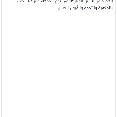
العديد من السُنن المُباركة في يوم الجمعة، وأبرزها الدّعاء
بالمغفرة والرّحمة والقُبول الحسن.