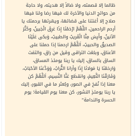
ظالما إلا قصمته، ولا ضالاً إلا هديته، ولا حاجة
من حوائج الدنيا والآخرة لك فيها رضا ولنا فيها
صلاح إلا أعَنتنا على قضائها، ويسّرتها برحمتك يا
أرحم الراحمين، اللَّهُمَّ ارْحَمْنَا إِذَا عَرِقَ الْجَبينُ، وكَثُرَ
الأنينُ، وأَيِسَ مِنَّا الْقَريبُ والطبيبُ، وَبكى عَلَيْنَا
الصديقُ والحبيبُ، اَللَّهُمَّ ارحمنا إذا حملنا على
الأعناق، وبلغت التراقى وقيل من راق، والتفت
الساق بالساق، إليك يا ربنا يومئذ المساق،
وَارحَمْنَا يَا مَولانَا إِذَا وأرانا التُّرابُ، وَوَدَّعَنَا الأحْبَابُ،
وَفَارَقْنَا النَّعِيمَ، وانقطَع عَنَّا النَّسِيم، اَللَّهُمَّ كن
معنا إذا نُفخ في الصور، وبُعثر ما في القبور، إليك
يا ربنا يومئذٍ النشور، كن معنا يوم القيامة؛ يوم
الحسرة والندامة”