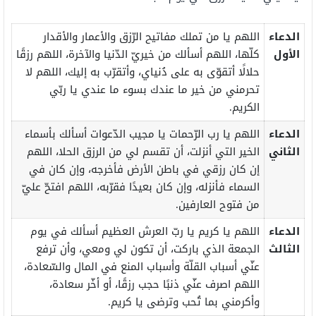
الدعاء
اللهم يا من تملك مفاتيح الرّزق والأعمار والأقدار
الأول
كلّها، اللهم أسألك من خيريّ الدّنيا والآخرة، اللهم رزقًا
حلالًا أتقوّى به على دُنياي، وأتقرّب به إليك، اللهم لا
تحرمني من خير ما عندك بسوء ما عندي يا ربّي
الكريم.
الدعاء
اللهم يا رب الرّحمات يا مجيب الدّعوات أسألك بأسماء
الثاني
الخير التي أنزلت، أن تقسم لي من الرزق الحلا، اللهم
إن كان رزقي في باطن الأرض فأخرجه، وإن كان في
السماء فأنزله، وإن كان بعيدًا فقرّبه، اللهم افتحّ عليّ
من فتوح العارفين.
الدعاء
اللهم يا كريم يا ربّ العرش العظيم أسألك في يوم
الثالث
الجمعة الذي باركت، أن تكون لي ومعي، وأن ترفع
عنّي أسباب القلّة وأسباب المنع في المال والسّعادة،
اللهم اصرف عنّي ذنبًا حجب رزقًا، أو أخّر سعادة،
وأكرمني بما تُحب وترضى يا كريم.