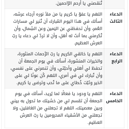
تُنقصني يا أرحم الرّاحمين.
الدعاء
اللهم يا عفوّ يا كريم يا من ملأ نوره أرجاء عرشه،
الثالث
أسألك في هذا اليوم المُبارك أن تُنير لي مسارات
العُمر، وأن تحفظني عن اليَمين وعن الشِمال، وأن
تُكرمني بما أنتَ له أهل، وأن لا تردّ لي دعاء يا ربّ
العرش العظيم.
الدعاء
اللهم يا خالقي الكريم يا ربّ الرَّحمات المنثورة،
الرابع
والخيرات المنشورة، أسألك في يوم الجمعة أن
تحفظ لي أهلي وأحبّتي، وأن تنصرني على نفسي،
وأن تُبارك لي في أمري، اللهم كُن عونًا لي على
الخير وثبّت خُطاي على ما تُحب وترضى يا كريم.
الدعاء
اللهم يا ودود يا فعالًا لما يُريد، أسألك في يوم
الخامس
الجمعة أن تقسم لي من خشيتك ما تحول به بيني
وبين معصيتك، اللهم لا تجعلني من الغافلين، ولا
تجعلني من الأشقياء المحرومين يا ربّ العرش
العظيم.