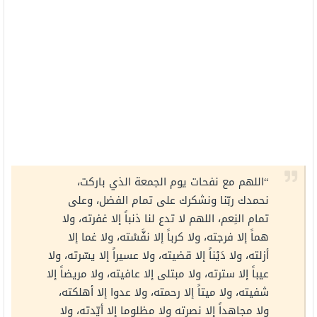
“اللهم مع نفحات يوم الجمعة الذي باركت،
نحمدك ربّنا ونشكرك على تمام الفضل، وعلى
تمام النِعم، اللهم لا تدع لنا ذنباً إلا غفرته، ولا
هماً إلا فرجته، ولا كرباً إلا نفَّسْته، ولا غما إلا
أزلته، ولا دَيْناً إلا قضيته، ولا عسيراً إلا يسّرته، ولا
عيباً إلا سترته، ولا مبتلى إلا عافيته، ولا مريضاً إلا
شفيته، ولا ميتاً إلا رحمته، ولا عدوا إلا أهلكته،
ولا مجاهداً إلا نصرته ولا مظلوما إلا أيّدته، ولا