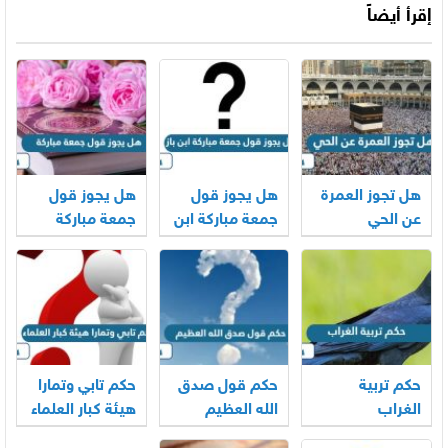
إقرأ أيضاً
هل تجوز العمرة
هل يجوز قول
هل يجوز قول
عن الحي
جمعة مباركة ابن
جمعة مباركة
باز
حكم تربية
حكم قول صدق
حكم تابي وتمارا
الغراب
الله العظيم
هيئة كبار العلماء