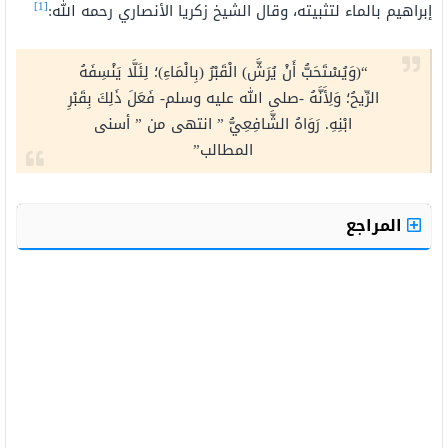
[1]
إبراهيم بالماء لتثبيته، وقال الشيخ زكريا الأنصاري رحمه الله:
“(وَيُسْتَحَبُّ أَنْ يُرَشَّ) الْقَبْرُ (بِالْمَاءِ)؛ لِئَلَّا يَنْسِفَهُ
الرِّيحُ؛ وَلِأَنَّهُ -صلى الله عليه وسلم- فَعَلَ ذَلِكَ بِقَبْرِ
ابْنِهِ. رَوَاهُ الشَّافِعِيُّ ” انتهى من ” أسنى
المطالب”
المراجع