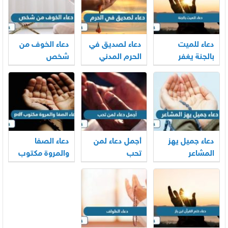
دعاء للميت
دعاء لصديق في
دعاء الخوف من
بالجنة يغفر
الحرم المدني
شخص
ذنوبه ويضيء
والمكي
قبره
دعاء جميل يهز
أجمل دعاء لمن
دعاء الصفا
المشاعر
تحب
والمروة مكتوب
pdf