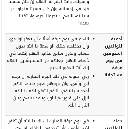
ورسولك، وأنت أعلم به، اللهم إن كان محسنًا
فزد في إحسانه، وإن كان مسيئاً فتجاوز عن
سيئاته، اللهم لا تحرمنا أجره، ولا تفتنا
بعده”.
أدعية
اللهم في يوم عرفة أسألك أن تغفر لوالديّ،
للوالدين
وأن تدخلهم جنتك الواسعة يا الله بدون
المتوفين
حساب وبدون سابق عذاب، اللهم إنهما في
في يوم
ذمتك، اللهم اجعلهم من المستبشرين، اللهم
عرفة
إنك أنت الغفور الرحيم.
مستجابة
ربي أدعوك في ذلك اليوم المبارك أن ترحم
أبي وأمي، وأن ترزقهم نعيم جنتك، اللهم
أمحو سيئاتهم، اللهم اشفع لهما، اللهم
أنزل على قبورهم النور، وباعد بينهم وبين
النار يا الله.
دعاء
في يوم عرفة المبارك أسألك يا الله أن تغفر
للوالدين
لأبي وأمي، وأن ترحمهم بلطفك الواسع،