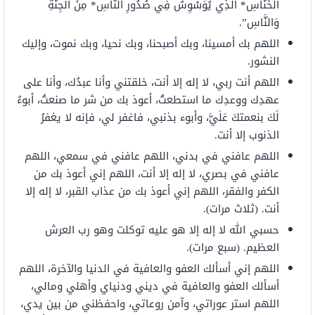
الْخَنَّاسِ* الَّذِي يُوَسْوِسُ فِي صُدُورِ النَّاسِ* مِنَ الْجِنَّةِ
وَالنَّاسِ”.
اللهم بك أمسينا، وبك أصبحنا، وبك نحيا، وبك نموت، وإليك
النشور.
اللهم أنت ربي، لا إله إلا أنت، خلقتني وأنا عبدُك، وأنا على
عهدِك ووعدِك ما استطعتُ، أعوذ بك من شر ما صنعتُ، أبوءُ
لَكَ بنعمتكَ عَلَيَّ، وأبوء بذنبي، فاغفر لي، فإنه لا يغفرُ
الذنوب إلا أنت.
اللهم عافني في بدني، اللهم عافني في سمعي، اللهم
عافني في بصري، لا إله إلا أنت، اللهم إني أعوذ بك من
الكفر والفقر، اللهم إني أعوذ بك من عذاب القبر، لا إله إلا
أنت. (ثلاث مرات).
حسبي الله لا إله إلا هو عليه توكلت وهو رب العرش
العظيم. (سبع مرات).
اللهم إني أسألك العفو والعافية في الدنيا والآخرة، اللهم
أسألك العفو والعافية في ديني ودنياي وأهلي ومالي،
اللهم استر عوراتي، وآمن روعاتي، واحفظني من بين يدي،