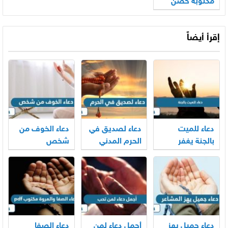
مكتوبة حصن
المسلم
إقرأ أيضاً
دعاء للميت
دعاء لصديق في
دعاء الخوف من
بالجنة يغفر
الحرم المدني
شخص
ذنوبه ويضيء
والمكي
قبره
دعاء جميل يهز
أجمل دعاء لمن
دعاء الصفا