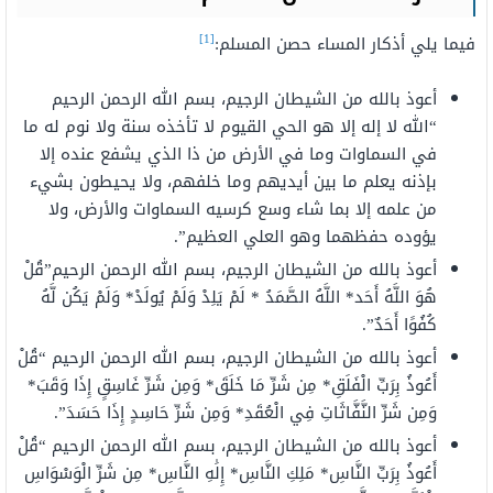
[1]
فيما يلي أذكار المساء حصن المسلم:
أعوذ بالله من الشيطان الرجيم، بسم الله الرحمن الرحيم
“الله لا إله إلا هو الحي القيوم لا تأخذه سنة ولا نوم له ما
في السماوات وما في الأرض من ذا الذي يشفع عنده إلا
بإذنه يعلم ما بين أيديهم وما خلفهم، ولا يحيطون بشيء
من علمه إلا بما شاء وسع كرسيه السماوات والأرض، ولا
يؤوده حفظهما وهو العلي العظيم”.
أعوذ بالله من الشيطان الرجيم، بسم الله الرحمن الرحيم”قُلْ
هُوَ اللَّهُ أَحَد* اللَّهُ الصَّمَدُ * لَمْ يَلِدْ وَلَمْ يُولَدْ* وَلَمْ يَكُن لَّهُ
كُفُوًا أَحَدٌ”.
أعوذ بالله من الشيطان الرجيم، بسم الله الرحمن الرحيم “قُلْ
أَعُوذُ بِرَبِّ الْفَلَقِ* مِن شَرِّ مَا خَلَقَ* وَمِن شَرِّ غَاسِقٍ إِذَا وَقَبَ*
وَمِن شَرِّ النَّفَّاثَاتِ فِي الْعُقَدِ* وَمِن شَرِّ حَاسِدٍ إِذَا حَسَدَ”.
أعوذ بالله من الشيطان الرجيم، بسم الله الرحمن الرحيم “قُلْ
أَعُوذُ بِرَبِّ النَّاسِ* مَلِكِ النَّاسِ* إِلَٰهِ النَّاسِ* مِن شَرِّ الْوَسْوَاسِ