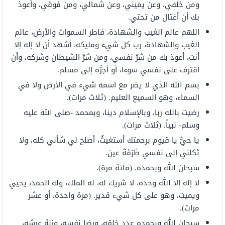
ومن خلفي، وعن يميني، وعن شمالي، ومن فوقي، وأعوذ
بك أن أغتال من تحتي.
اللهم عالم الغيب والشهادة، فاطر السموات والأرض، عالم
الغيب والشهادة، رب كل شيء ومليكه، أشهد أن لا إله إلا
أنت، أعوذ بك من شرّ نفسي، ومن شرّ الشيطان وشركه، وأن
أقترف على نفسي سوءا، أو أجرُّه إلى مسلم.
بسم الله الذي لا يضر مع اسمه شيء في الأرض ولا في
السماء، وهو السميع العليم. (ثلاث مرات).
رضيت بالله ربا، وبالإسلام دينا، وبمحمد -صلى الله عليه
وسلم- نبياً. (ثلاث مرات).
يا حيُّ يا قيوم برحمتك أستغيثُ، أصلح لي شأني كله، ولا
تَكلني إلى نفسي طَرْفَةَ عين.
سبحان الله وبحمده. (مائة مرة).
لا إله إلا الله وحده، لا شريك له، له الملك، وله الحمد، يحيي
ويميت، وهو على كل شيء قدير. (مرة واحدة، أو عشر
مرات).
سبحان الله وبحمده عدد خلقه، ورضا نفسه، وزنة عرشه،