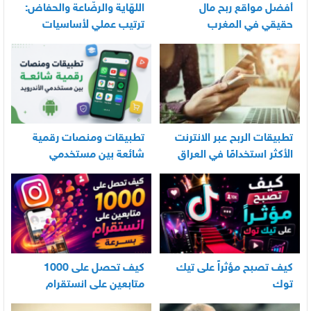
أفضل مواقع ربح مال
اللهّاية والرضّاعة والحفاض:
حقيقي في المغرب
ترتيب عملي لأساسيات
العناية اليومية بالرضيع
تطبيقات الربح عبر الانترنت
تطبيقات ومنصات رقمية
الأكثر استخدامًا في العراق
شائعة بين مستخدمي
الأندرويد
كيف تصبح مؤثراً على تيك
كيف تحصل على 1000
توك
متابعين على انستقرام
بسرعة