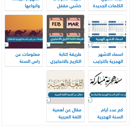
الكلمات الجديدة
خشبي مقفل
وأنواعها
إلى جزء من
بالمفتاح
حديثنا اليومي؟
اسماء الاشهر
طريقة كتابة
معلومات عن
الهجرية بالترتيب
التاريخ بالانجليزي
راس السنة
الهجرية للاطفال
كم عدد أيام
مقال عن أهمية
السنة الهجرية
اللغة العربية
والميلادية