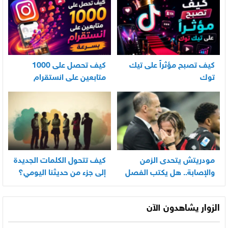
كيف تصبح مؤثراً على تيك
كيف تحصل على 1000
توك
متابعين على انستقرام
بسرعة
مودريتش يتحدى الزمن
كيف تتحول الكلمات الجديدة
والإصابة.. هل يكتب الفصل
إلى جزء من حديثنا اليومي؟
الأخير في أسطورته
المونديالية؟
الزوار يشاهدون الآن