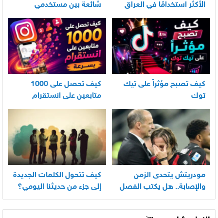
الأكثر استخدامًا في العراق
شائعة بين مستخدمي
الأندرويد
كيف تصبح مؤثراً على تيك
كيف تحصل على 1000
توك
متابعين على انستقرام
بسرعة
مودريتش يتحدى الزمن
كيف تتحول الكلمات الجديدة
والإصابة.. هل يكتب الفصل
إلى جزء من حديثنا اليومي؟
الأخير في أسطورته
المونديالية؟