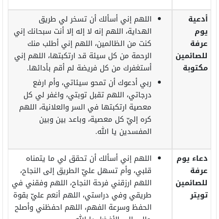
أدعية
اللهم إني أسألك أن تسخر لي طريق
يوم
الهداية، اللهم إنه لا إله إلا أنت سبحانك إني
عرفة
كنت من الظالمين، اللهم إني أطلب منك
للصائمين
الرحمة من كل سيئة قد ارتكبتها، اللهم إني
مكتوبة
أستغفرك من كل فريضة لم أقم بأدائها.
ربي أدعوك أن تمحو سيئاتي، وأم ارفع
درجاتي، اللهم تقبل توبتي، واغفر لي كل
معصية ارتكبتها في السر والعلانية، اللهم
كره إليّ كل معصية، وباعد بين وبين
المفسدين يا الله.
دعاء يوم
اللهم إني أسألك أن تحقق لي ما يتمناه
عرفة
قلبي، وأم تسهل عليّ الطريق إلى النجاح،
للصائمين
اللهم ارزقني فرحة النجاح، اللهم وفقني في
تويتر
طريقي وفي دراستي، اللهم أنعم عليّ بقوة
الحفظ وسرعة الفهم، اللهم احفظني وأصلح