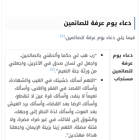
دعاء يوم عرفة للصائمين
[1]
فيما يلي دعاء يوم عرفة للصائمين:
دعاء يوم
“رب هب لي حكما وألحقني بالصالحين،
عرفة
واجعل لي لسان صدق في الآخرين، واجعلني
[2]
للصائمين
من ورثة جنة النعيم”.
مستجاب
“اللهم أسألك خشيتك في الغيب والشهادة،
وأسألك القصد في الفقر والغنى، وأسألك
نعيماً لا ينفد، وأسألك قرة عين لا تنقطع،
وأسألك الرضا بعد القضاء، وأسألك برد العيش
بعد الموت، وأسألك لذة النظر إلى وجهك،
والشوق إلى لقائك، في غير ضراء مضرة، ولا
فتنة مضلة، اللهم زينا بزينة الإيمان، واجعلنا
هداة مهتدين”.