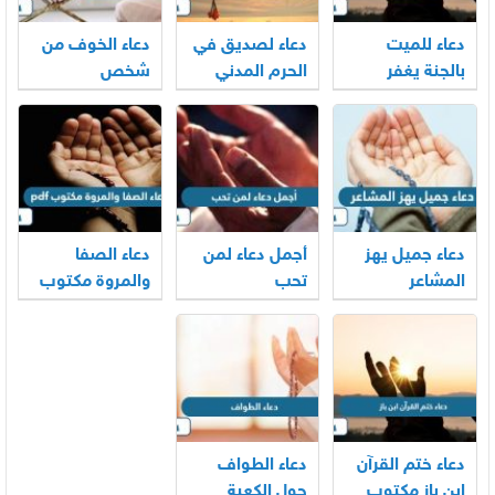
دعاء للميت
دعاء لصديق في
دعاء الخوف من
بالجنة يغفر
الحرم المدني
شخص
ذنوبه ويضيء
والمكي
قبره
دعاء جميل يهز
أجمل دعاء لمن
دعاء الصفا
المشاعر
تحب
والمروة مكتوب
pdf
دعاء ختم القرآن
دعاء الطواف
ابن باز مكتوب
حول الكعبة