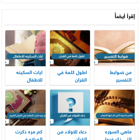
يقف خازنا على
جهنم
إقرأ أيضاً
من ضوابط
اطول كلمة في
ايات السكينه
التفسير
القران
للاطفال
ماهي السوره
دعاء للاولاد من
كم مره ذكرت
التي ذكر فيها
القرآن
الصلاه في