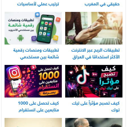
حقيقي في المغرب
ترتيب عملي لأساسيات
العناية اليومية بالرضيع
تطبيقات الربح عبر الانترنت
تطبيقات ومنصات رقمية
الأكثر استخدامًا في العراق
شائعة بين مستخدمي
الأندرويد
كيف تصبح مؤثراً على تيك
كيف تحصل على 1000
توك
متابعين على انستقرام
بسرعة