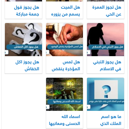
هل تجوز العمرة
هل الميت
هل يجوز قول
عن الحي
يسمع من يزوره
جمعة مباركة
هل يجوز التبني
هل لمس
هل يجوز اكل
في الاسلام
المؤخرة ينقض
الخفاش
الوضوء
ما هو اسم
اسماء الله
الملك الذي
الحسنى ومعانيها