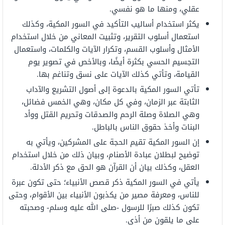
عقلي، ومنها ما هو نفسي.
يكثر استخدام أساليب التأكيد في السور المكية، وكذلك
استعمال أسلوب التقرير، وتثبيت المعاني من خلال استخدام
الأمثال وأسلوب القسم، وتكرار الآيات والكلمات، واستعمال
التجسيم الحسي بكثرة أيضًا، وبالأخص في تصوير يوم
القيامة، وتأتي كذلك الآيات على نسق وتناغم بها.
تأتي السور المكية بالدعوة إلى أصول التشريع والآداب
الثابتة عبر الزمان، وفي كل مكان، وهي الخمس فضائل،
وهي الصلاة وصلة الرحم والصدقات وتحريم القتل ووأد
البنات وأخذ حقوق الناس بالباطل.
إن السور المكية تقيم الحجة على المشركين، ويأتي به
توضيح لبطلان عبادة الأصنام، وبيان ذلك من خلال استخدام
العقل، وكذلك بيان أن القرآن هو الحق مع ذكر الأدلة.
يأتي في السور المكية ذكر قصص الأنبياء؛ حتى تكون عبرة
للناس، ومعرفة مصير من يكذبون الأنبياء بين الأقوام، وحتى
تكون كذلك صبرًا للرسول -صلى الله عليه وسلم- وصحبته
على ما يلقون من أذى.