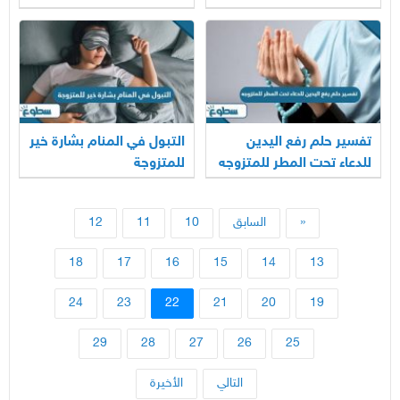
تفسير حلم رفع اليدين
التبول في المنام بشارة خير
للدعاء تحت المطر للمتزوجه
للمتزوجة
«
السابق
10
11
12
18
17
16
15
14
13
24
23
22
21
20
19
29
28
27
26
25
التالي
الأخيرة