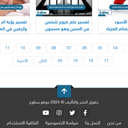
الأسود
تفسير حلم خروج شخص
تفسير رؤية أم أ
نام للعزباء
من السجن وهو مسجون
وأربعين في الم
للمتزوجة
11
10
09
08
07
06
05
04
17
18
19
20
التالي
الأخيرة
حقوق النشر والتأليف © 2024 موقع سطوع
من نحن
اتصل بنا
سياسة الخصوصية
اتفاقية الاستخدام