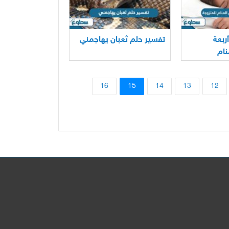
ربعة
تفسير حلم ثعبان يهاجمني
نام
16
15
14
13
12