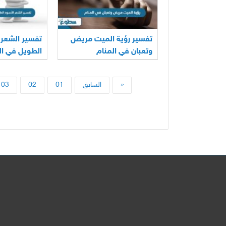
تفسير رؤية الميت مريض
تفسير الشعر 
وتعبان في المنام
الطويل في الم
«
السابق
01
02
03