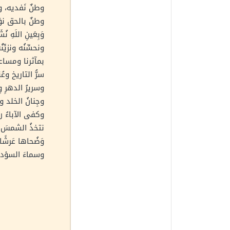
وطنٌ نَفديه، و
وطنٌ بالحق نؤيِ
وَبِعَينِ اللَهِ نُشَي
ونحسِّنُه ونزيِّنُ
بمآثرنا ومساعي
سرُّ التاريخ وعُ
وسريرُ الدهرِ وِ
وجِنانُ الخلد وك
وكفى الآباءُ ري
نتخذُ الشمسَ 
وَضُحاها عَرشًا 
وسماءَ السؤدد 