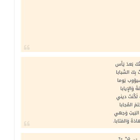
ُكَ بَعدَ يَأس
ُ بِكَ الشَبابا
 سيؤوب يَوما
ةَ وَالإِيابا
ُ لَكُنتَ ديني
َتمَ المُجابا
لَ البَيتِ وَجهي
دَةَ وَالمَتابا.