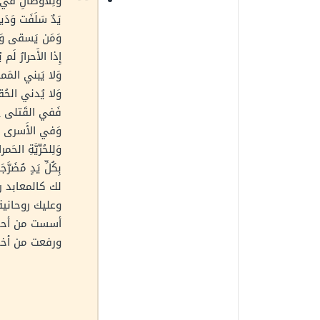
وَلِلأَوطانِ في دَ
يَدٌ سَلَفَت وَدَي
وَمَن يَسقى وَيَ
إِذا الأَحرارُ لَ
وَلا يَبني المَما
وَلا يُدني الحُقو
فَفي القَتلى لِأ
وَفي الأَسرى فِد
وَلِلحُرِّيَّةِ الحَمر
بِكُلِّ يَدٍ مُضَرَّجَ
لك كالمعابد 
وعليك روحانية 
أسست من أحل
ورفعت من أخل