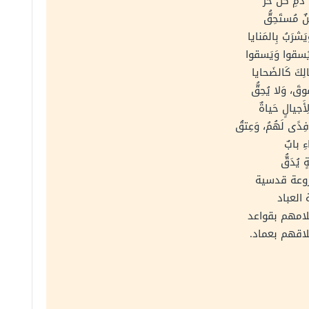
مِ كُلِّ حُرٍّ
نٌ مُستَحِقُّ
شرَبُ بِالمَنايا
م يُسقوا وَيَسقوا
لِكَ كَالضَحايا
قَ، وَلا يُحِقُّ
َجيالٍ حَياةٌ
ًى لَهُمُ، وَعِتقُ
اءِ بابٌ
ةٍ يُدَقُّ
روعة قدسية
العباد
امهم بقواعد
اقهم بعماد.