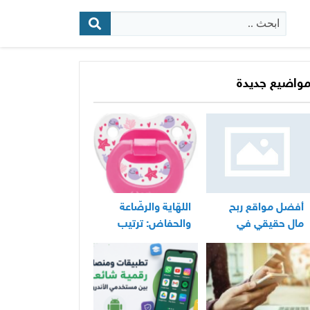
البحث:
واضيع جديدة
أفضل مواقع ربح
اللهّاية والرضّاعة
مال حقيقي في
والحفاض: ترتيب
المغرب
عملي لأساسيات
العناية اليومية
بالرضيع