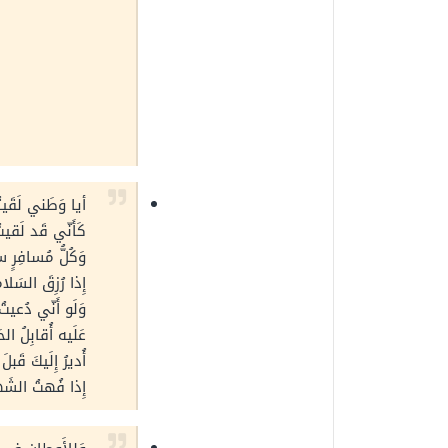
أيا وَطَني لَقَيت
كَأَنّي قَد لَقيت
وَكُلُّ مُسافِرٍ
إِذا رُزِقَ السَلامَ
وَلَو أَنّي دُعيت
عَلَيه أُقابِلُ الح
أُديرُ إِلَيكَ قَب
إِذا فُهتُ الشَها