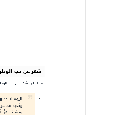
شعر عن حب الوطن
فيما يلي شعر عن حب الوط
اليوم نَسود بو
ونُعيدُ محاسنَ
وَيُشيدُ العِزُّ بَأ