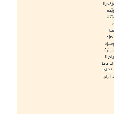
يَفدينا
ّدُه
ِّدُهُ
ه
نا
نصرُه
منبرُه
وثرُهُ
احينا
له تاجا
وَهّاجا
أبراجا.