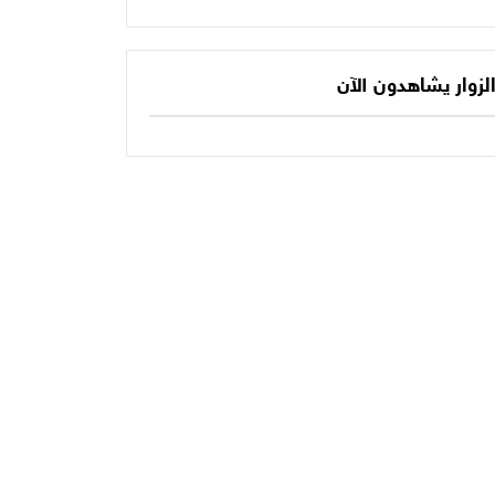
يكتب الفصل الأخير
حديثنا اليومي؟
في أسطورته
المونديالية؟
لزوار يشاهدون الآن