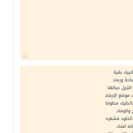
نبيك بقية
حة ورماد
النزيل حيالها
موضع الإرفاد
حائطيك مطوفا
والوفاد
الخلود فشعره
نه لنفاد