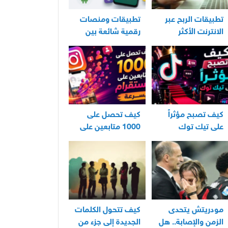
تطبيقات الربح عبر
تطبيقات ومنصات
الانترنت الأكثر
رقمية شائعة بين
استخدامًا في العراق
مستخدمي الأندرويد
كيف تصبح مؤثراً
كيف تحصل على
على تيك توك
1000 متابعين على
انستقرام بسرعة
مودريتش يتحدى
كيف تتحول الكلمات
الزمن والإصابة.. هل
الجديدة إلى جزء من