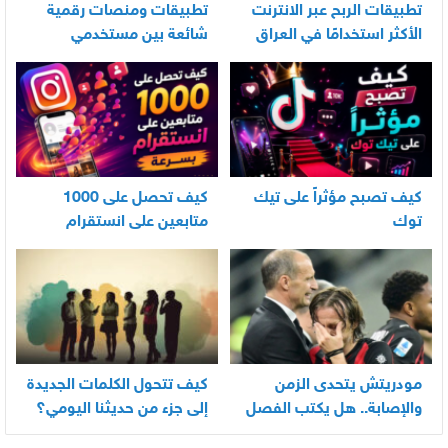
تطبيقات الربح عبر الانترنت
تطبيقات ومنصات رقمية
الأكثر استخدامًا في العراق
شائعة بين مستخدمي
الأندرويد
كيف تصبح مؤثراً على تيك
كيف تحصل على 1000
توك
متابعين على انستقرام
بسرعة
مودريتش يتحدى الزمن
كيف تتحول الكلمات الجديدة
والإصابة.. هل يكتب الفصل
إلى جزء من حديثنا اليومي؟
الأخير في أسطورته