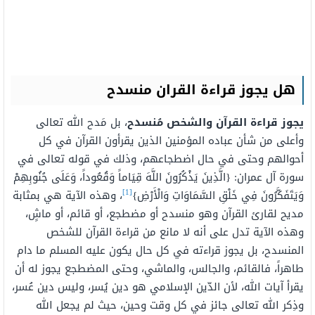
هل يجوز قراءة القران منسدح
يجوز قراءة القرآن والشخص مُنسدح
، بل مَدح الله تعالى
وأعلى من شأن عباده المؤمنين الذين يقرأون القرآن في كل
أحوالهم وحتى في حال اضطجاعهم، وذلك في قوله تعالى في
سورة آل عمران: {الَّذِينَ يَذْكُرُونَ اللَّهَ قِيَاماً وَقُعُوداً، وَعَلَى جُنُوبِهِمْ
[1]
وَيَتَفَكَّرُونَ فِي خَلْقِ السَّمَاوَاتِ وَالْأَرْضِ}
، وهذه الآية هي بمثابة
مديح لقارئ القرآن وهو منسدح أو مضطجع، أو قائم، أو ماشٍ،
وهذه الآية تدل على أنه لا مانع من قراءة القرآن للشخص
المنسدح، بل يجوز قراءته في كل حال يكون عليه المسلم ما دام
طاهراً، فالقائم، والجالس، والماشي، وحتى المضطجع يجوز له أن
يقرأ آيات الله، لأن الدّين الإسلامي هو دين يُسر، وليس دين عُسر،
وذِكر الله تعالى جائز في كل وقت وحين، حيث لم يجعل الله