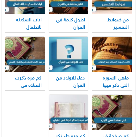
من ضوابط
اطول كلمة في
ايات السكينه
التفسير
القران
للاطفال
ماهي السوره
دعاء للاولاد من
كم مره ذكرت
التي ذكر فيها
القرآن
الصلاه في
البعوض
القران الكريم
كم صفحة في
كم مره جاء ذكر