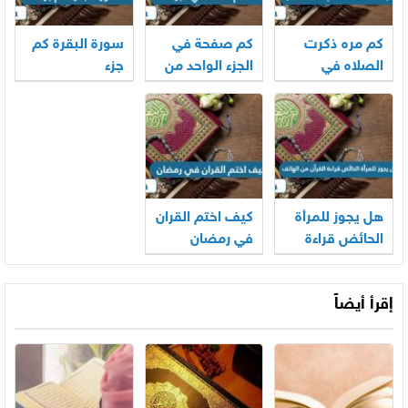
كم مره ذكرت
كم صفحة في
سورة البقرة كم
الصلاه في
الجزء الواحد من
جزء
القران الكريم
القرآن
هل يجوز للمرأة
كيف اختم القران
الحائض قراءة
في رمضان
القرآن من
الهاتف
إقرأ أيضاً