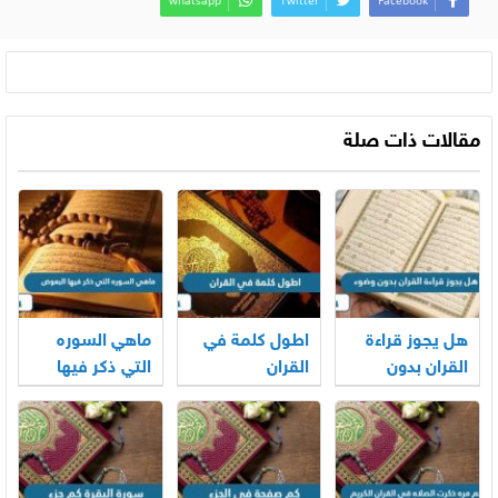
whatsapp
Twitter
Facebook
مقالات ذات صلة
هل يجوز قراءة
اطول كلمة في
ماهي السوره
القران بدون
القران
التي ذكر فيها
وضوء
البعوض