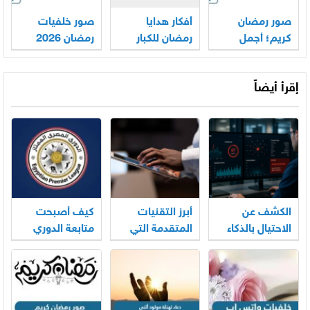
صور رمضان
أفكار هدايا
صور خلفيات
كريم؛ أجمل
رمضان للكبار
رمضان 2026
خلفيات
والصغار 2026
للتصميم
وبطاقات 2026
والمعايدة
إقرأ أيضاً
الكشف عن
أبرز التقنيات
كيف أصبحت
الاحتيال بالذكاء
المتقدمة التي
متابعة الدوري
الاصطناعي:
ترسم ملامح
المصري تجربة
اتجاه جديد
الاقتصاد الرقمي
ممتعة تتجاوز
مجرد مشاهدة
المباريات؟