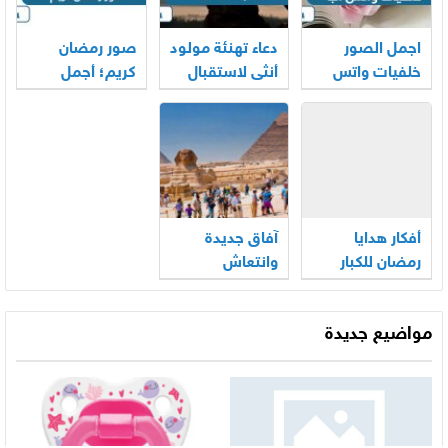
اجمل الصور
دعاء تهنئة مولود
صور رمضان
خلفيات واتس
أنثى لاستقبال
كريم؛ أجمل
اب عالية الجودة
المولودة
خلفيات
2026
الجديدة
وبطاقات 2026
أفكار هدايا
آفاق جديدة
رمضان للكبار
وانتعاش
والصغار 2026
للسياحة
المصرية
مواضيع جديدة