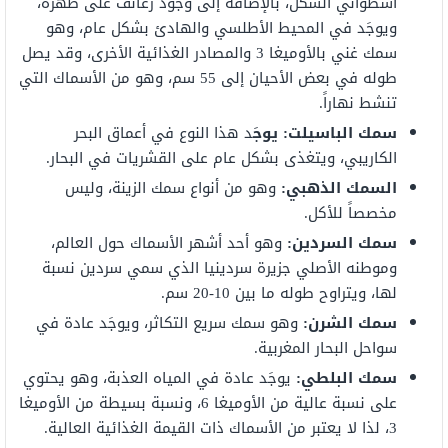
أسطواني الشكل، بالإضافة إلى وجود زعانف على ظهره،
ويوجَد في المحيط الأطلسي والهادئ بشكل عام، وهو
سمك غني بالأوميغا 3 والمصادر الغذائية الأخرى، وقد يصل
طوله في بعض الأحيان إلى 55 سم، وهو من الأسماك التي
تنشط نهاراً.
سمك الباسيلت: يوجَ
د هذا النوع في أعماق البحر
الكاريبي، ويتغذى بشكل عام على القشريات في البحار.
السمك الذهبي:
وهو من أنواع سمك الزينة، وليس
مخصصاً للأكل.
سمك السردين:
وهو أحد أشهر الأسماك حول العالم،
وموطنه الأصلي جزيرة سردينيا الذي سمي سردين نسبة
لها، ويتراوح طوله ما بين 10-20 سم.
سمك الشرن:
وهو سمك سريع التكاثر، ويوجَد عادة في
سواحل البحار المغربية.
سمك البلطي:
يوجَد عادة في المياه العذبة، وهو يحتوي
على نسبة عالية من الأوميغا 6، ونسبة بسيطة من الأوميغا
3، لذا لا يعتبر من الأسماك ذات القيمة الغذائية العالية.