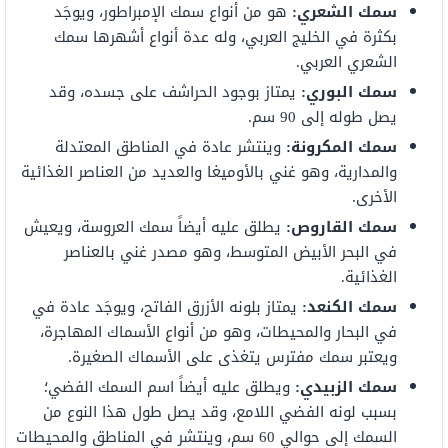
سمك الشعري:
هو من أنواع سمك الإمبراطور، ويوجَد
بكثرة في الخليج العربي، وله عدة أنواع أشهرها سمك
الشعري العربي.
سمك البوري:
يمتاز بوجود الحراشف على جسده، وقد
يصل طوله إلى 90 سم.
سمك المكرونة:
وينتشر عادة في المناطق المعتدلة
والمدارية، وهو غني بالأوميغا والعديد من العناصر الغذائية
الأخرى.
سمك القاروص:
يطلق عليه أيضاً سمك العروسة، ويعيش
في البحر الأبيض المتوسط، وهو مصدر غني بالعناصر
الغذائية.
سمك الكنعد:
يمتاز بلونه الأزرق الفاتح، ويوجَد عادة في
في البحار والمحيطات، وهو من أنواع الأسماك المهاجرة،
ويعتبر سمك مفترس يتغذى على الأسماك الصغيرة.
سمك الزبيدي:
ويطلق عليه أيضاً اسم السمك الفضي؛
بسبب لونه الفضي اللامع، وقد يصل طول هذا النوع من
السمك إلى حوالي 60 سم، وينتشر في المناطق والمحيطات