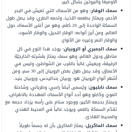
الأوميغا والبروتين بشكل كبير.
سمك الوقار:
وهو من الأسماك التي تعيش في البحر
الأحمر، ويمتاز بطعمه اللذيذ، ولحمه الطري، وقد يصل طول
السمكة الواحدة إلى 20 كغم، وهو من أغلى الأسماك حول
العالم، ومن أبرز أنواعه: الوقار النحيل، والوقار الأسود،
والوقار النمر وغيره من الأنواع.
سمك الجمبري أو الروبيان:
يوجَد هذا النوع في كل
مناطق ودول العالم، وهو سمك يمتاز بقشرته الخارجيّة
الرقيقة، ويعيش غالباً بالقرب من الشواطئ، وليس في
الأعماق، وقد يصل طول بعض الروبيان إلى 30 سم، ومن
أشهر أنواع الروبيان هو: روبيان بنداليدس، وروبيان بنيد.
سمك نابليون:
ويُسمى أيضاً راسي، وطرباني، وشاحنة
الموج، وكابلو وهو أحد أنواع الأسماك المهددة بالانقراض،
ويمتاز بحجمه الكبير، ووجود سنام على رأسه يزداد حجمه مع
تقدّم السمكة بالعمر، ويوجَد غالباً في المحيط الهندي
والمحيط الهادئ.
سمك الماكريل:
يمتاز الماكريل بأن له جسماً طويلاً