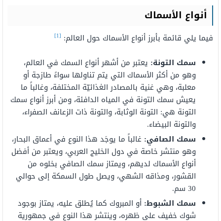
أنواع الأسماك
[1]
فيما يلي قائمة بأبرز أنواع الأسماك حول العالم:
سمك التونة:
يعتبر من أشهر أنواع السمك في العالم،
وهو من أكثر الأسماك التي يتم تناولها سواءً طازجة أو
معلبة، وهي غنية بالمصادر الغذائيّة المختلفة، وغالباً ما
يعيش سمك التونة في المياه الدافئة، ومن أبرز أنواع سمك
التونة هي: التونة الوثابة، والتونة ذات الزعانف الصفراء،
والتونة البيضاء.
سمك الصافي:
غالباً ما يوجَد هذا النوع في أعماق البحار،
وهو منتشر خاصة في دول الخليج العربي، ويعتبر من أفضل
أنواع الأسماك لديهم، ويمتاز سمك الصافي بخلوه من
القشور، ومذاقه الشهي، ويصل طول السمكة إلى حوالي
30 سم.
سمك الشبوط:
أو المبروك كما يُطلق عليه، يمتاز بوجود
شوك خفيف على ظهره، وينتشر هذا النوع في جمهورية