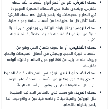
سمك القرش:
هو من أخطر أنواع الأسماك، لأنه سمك
مفترس، ويتغذى عادة على الأسماك الصغيرة الموجودة
في البحار والمحيطات، ولا ينصح بتناول لحم سمك القرش؛
لأنها تأكل كل ما بطريقها من أسماك سامة ومواد ضارة.
سمك الروبي:
يمتاز بلونه البرتقالي، ويحتوي على نسبة
عالية من الزئبق، لذا فتناوله قد يضر خاصة إذا تم تناوله
بكثرة.
سمك الأنقليس:
أو ما يعرف بثعبان البحر، وهو من
الأسماك كبيرة الحجم، ويعيش في أعماق المحيطات والبحار،
ويوجَد منه ما يزيد عن 800 نوع حول العالم، وغالبيّة أنواعه
مفترسة.
سمك الأسد أو التنين:
توجَد في المحيطات خاصة المحيط
الهندي والهادئ، وتعتبر من الأسماك السامة، على الرغم
من جمال مظهرها الخارجي، وهي من أسماك الزينة.
سمك الحريد:
هو سمك غني بالعناصر الغذائية المفيدة
مثل البروتين والفيتامينات وخاصة فيتامين د والأوميغا، لذا
ينصح بتناوله بانتظام.