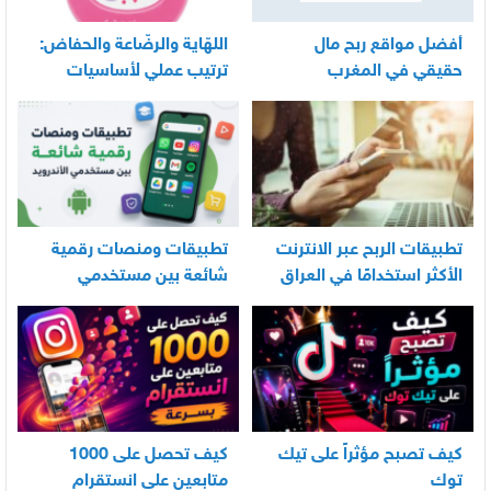
أفضل مواقع ربح مال
اللهّاية والرضّاعة والحفاض:
حقيقي في المغرب
ترتيب عملي لأساسيات
العناية اليومية بالرضيع
تطبيقات الربح عبر الانترنت
تطبيقات ومنصات رقمية
الأكثر استخدامًا في العراق
شائعة بين مستخدمي
الأندرويد
كيف تصبح مؤثراً على تيك
كيف تحصل على 1000
توك
متابعين على انستقرام