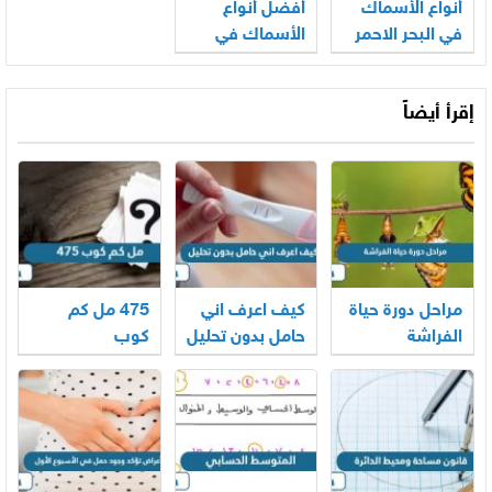
أنواع الأسماك
أفضل أنواع
في البحر الاحمر
الأسماك في
السعودية
إقرأ أيضاً
مراحل دورة حياة
كيف اعرف اني
475 مل كم
الفراشة
حامل بدون تحليل
كوب