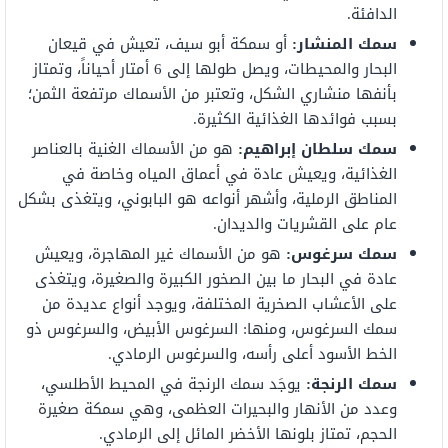
الدافئة.
سمك المنشار:
أو سمكة أبو سيف، تعيش في قيعان
البحار والمحيطات، ويصل طولها إلى 6 أمتار أحياناً، وتمتاز
بأنفها منشاري الشكل، وتعتبر من الأسماك مرتفعة الثمن؛
بسبب فوائدها الغذائية الكثيرة.
سمك سلطان إبراهيم:
هو من الأسماك الغنية بالعناصر
الغذائية، ويعيش عادة في أعماق المياه وخاصة في
المناطق الرملية، وأشهر أنواعه هو البابوني، ويتغذى بشكل
عام على القشريات والديدان.
سمك سرغوس:
هو من الأسماك غير المهاجرة، ويعيش
عادة في البحار ما بين الصخور الكبيرة والصغيرة، ويتغذى
على الأعشاب الصخرية المختلفة، ويوجد أنواع عديدة من
سمك السرغوس، ومنها: السرغوس الأبيض، والسرغوس ذو
الخط الأسود أعلى رأسه، والسرغوس الرمادي.
سمك الرنجة:
يوجَد سمك الرنجة في المحيط الأطلسي،
وعدد من الأنهار والبحيرات العظمى، وهي سمكة صغيرة
الحجم، تمتاز بلونها الأخضر المائل إلى الرمادي.