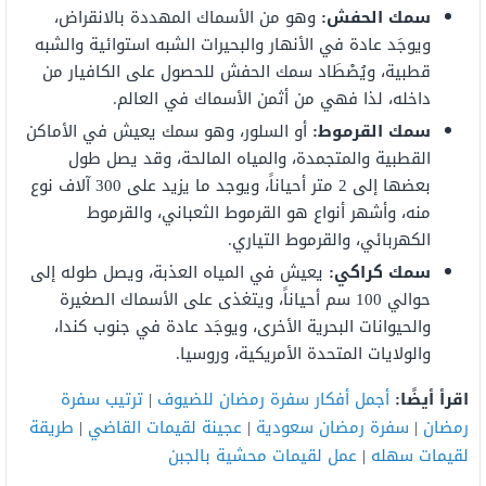
سمك الحفش:
وهو من الأسماك المهددة بالانقراض،
ويوجَد عادة في الأنهار والبحيرات الشبه استوائية والشبه
قطبية، ويُصْطَاد سمك الحفش للحصول على الكافيار من
داخله، لذا فهي من أثمن الأسماك في العالم.
سمك القرموط:
أو السلور، وهو سمك يعيش في الأماكن
القطبية والمتجمدة، والمياه المالحة، وقد يصل طول
بعضها إلى 2 متر أحياناً، ويوجد ما يزيد على 300 آلاف نوع
منه، وأشهر أنواع هو القرموط الثعباني، والقرموط
الكهربائي، والقرموط التياري.
سمك كراكي:
يعيش في المياه العذبة، ويصل طوله إلى
حوالي 100 سم أحياناً، ويتغذى على الأسماك الصغيرة
والحيوانات البحرية الأخرى، ويوجَد عادة في جنوب كندا،
والولايات المتحدة الأمريكية، وروسيا.
اقرأ أيضًا:
أجمل أفكار سفرة رمضان للضيوف
|
ترتيب سفرة
رمضان
|
سفرة رمضان سعودية
|
عجينة لقيمات القاضي
|
طريقة
لقيمات سهله
|
عمل لقيمات محشية بالجبن