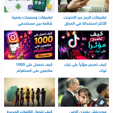
تطبيقات الربح عبر الانترنت
تطبيقات ومنصات رقمية
الأكثر استخدامًا في العراق
شائعة بين مستخدمي
الأندرويد
كيف تصبح مؤثراً على تيك
كيف تحصل على 1000
توك
متابعين على انستقرام
بسرعة
مودريتش يتحدى الزمن
كيف تتحول الكلمات الجديدة