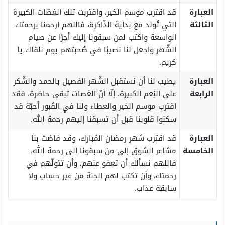
العبارة
قد اقترب موسم الخير، واقتربت تلك الغصّات الكبيرة
الثالثة
التي تُولد مع بداية الذّاكرة، فاللهم ارحمنا برحمتك
الواسعة واكتب لمن سبقونا إليك أجرًا عن صيام
الشّهر واجعل لنا نصيبًا في صُحبتهم يوم نلقاك يا
كريم.
العبارة
يطيب لنا أن نستقبل الشّهر الفصيل بالحمد والشّكر
الرابعة
على النِعم الكبيرة، إلّا أنّ الغصات تبقى حاضرة، فقد
اقترب موسم الخير والعطاء ولنا في القُبور أحبّة قد
سكنوا قلوبنا قبل أن تسبقنا إليهم رحمة الله.
العبارة
قد اقترب شهر رمضان المُبارك، وقد فاضت بنا
الخامسة
مشاعر الشوق إلى من سبقونا إلى رحمة الله،
فاللهم نسألك أن تعفو عنهم، وأن تتولّهم في
رحمتك، وأن تكتب لهم الجنة من غير حساب ولا
سابقة عذاب.