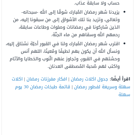
حساب ولا سابقة عذاب.
يزيدنا شهر رمضان المُبارك شوقًا إلى الله -سبحانه-
وتعالى، وتزيد بنا تلك الأشواق إلى من سبقونا إليه، من
الذين شاركونا في رمضانات وصلوات وطاعات سابقة،
رحمهم الله وسقاهم من ماء الجنّة.
اقترب شهر رمضان المُبارك ولنا في القبور أحبّة نشتاق إليه،
ونسأل الله أن يكون بهم لطيفًا ومُعينًا، اللهم آنس
وحشتهم في القبور، وتجاوز عنهم الّنوب والخطايا والآثام
واكتب لهم صُحبة المُصطفى العدنان.
اقرأ أيضًا:
جدول اكلات رمضان
|
افكار مفرزنات رمضان
|
اكلات
سهلة وسريعة لفطور رمضان
|
قائمة طبخات رمضان 30 يوم
سهلة