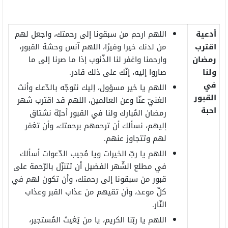
أدعية
اللهم ارحم من سبقونا إلى رحمتك، واجعل لهم
اقترب
من لدنك خيرا وفيرًا، اللهم آنس وحشة القبور،
رمضان
وارحمنا واغفر لنا الذّنوب إذا ما صرنا إلى ما
ولنا
صاروا إليه، إنّك على ذلك قادر.
في
اللهم يا خير مسؤول، إليك نتوجّه بالدّعاء وأنتَ
القبور
الغنيّ عنّا وعن العالمين، اللهم قد اقترب شهر
احبة
رمضان المُبارك ولنا في القبور أحبّة نشتاق
إليهم، نسألك أن ترحمهم برحمتك، وأن تغفر
لهم وتتجاوز عنهم.
اللهم يا ربّ الخيرات ويا مُجيب الدّعوات أسألك
في مطلع الشّهر الفضيل أن تتنزّل بالرّحمة على
قبور من سبقونا إلى رحمتك، وأن تكون لهم في
كلّ موعد، وأن تقيهم من عذاب القبر وعذاب
النّار.
اللهم يا ربّنا الكريم، يا من يُغيث المُستجير،