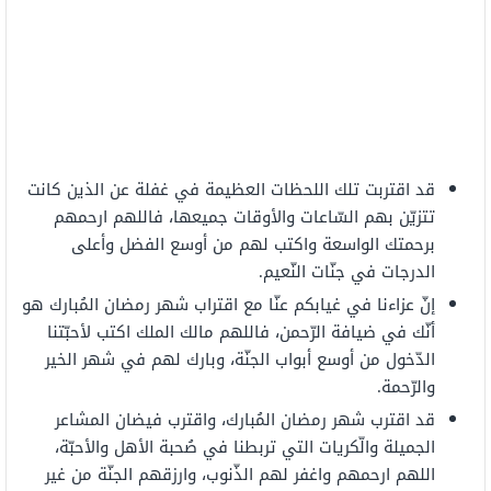
قد اقتربت تلك اللحظات العظيمة في غفلة عن الذين كانت
تتزيّن بهم السّاعات والأوقات جميعها، فاللهم ارحمهم
برحمتك الواسعة واكتب لهم من أوسع الفضل وأعلى
الدرجات في جنّات النّعيم.
إنّ عزاءنا في غيابكم عنّا مع اقتراب شهر رمضان المُبارك هو
أنّك في ضيافة الرّحمن، فاللهم مالك الملك اكتب لأحبّتنا
الدّخول من أوسع أبواب الجنّة، وبارك لهم في شهر الخير
والرّحمة.
قد اقترب شهر رمضان المُبارك، واقترب فيضان المشاعر
الجميلة والّكريات التي تربطنا في صُحبة الأهل والأحبّة،
اللهم ارحمهم واغفر لهم الذّنوب، وارزقهم الجنّة من غير