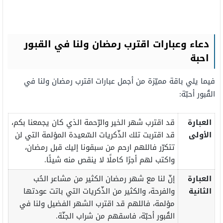
دعاء وعبارات اقترب رمضان ولنا في القبور
احبة
فيما يلي باقة مميّزة من أجمل عبارات اقترب رمضان ولنا في
القُبور أحبّة:
العبارة
قد اقترب شهر الخير والرّحمة الذي كان يجمعنا بكم،
الأولى
قد اقتربت تلك الذّكريات السّعيدة المؤلمة التي لن
تتكرّر فاللهم ارحم من سبقونا إليك قبل رمضان،
واكتب لهم أجرًا كاملًا لا ينقص منه شيئًا.
العبارة
إنّ لنا مع شهر رمضان الكثير من مشاعر الحُب
الثانية
والفرحة، والكثير من الذّكريات التي باتت عودتها
مؤلمة، فاللهم قد اقترب الشهر الفضيل ولنا في
القُبور أحبّة، فاسقهم من شراب الجنّة.