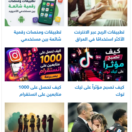
تطبيقات الربح عبر الانترنت
تطبيقات ومنصات رقمية
الأكثر استخدامًا في العراق
شائعة بين مستخدمي
الأندرويد
كيف تصبح مؤثراً على تيك
كيف تحصل على 1000
توك
متابعين على انستقرام
بسرعة