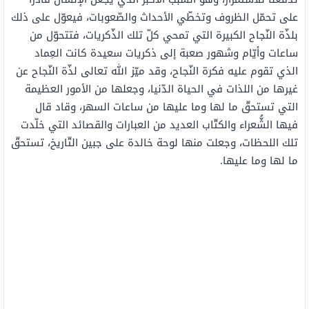
على تحمّل الظروف وتخطّي الأحداث والصّعوبات، فيعوّل على ذلك
بلذّة النّجاح الكبيرة التي تمحي كلّ تلك الذّكريات، فتتحوّل من
ساعات وأيّام وشهور صعبة إلى ذكريات سعيدة كانت العِماد
الذي تقوم عليه فكرة النّجاح، وقد ميّز الله تعالى لذّة النّجاح عن
غيرها من اللذات في الحياة الدّنيا، وجعلها من الأمور العظيمة
التي تستحقّ ما لها وما عليها من ساعات السهر، وقاد قال
فيها الشُّعراء والكتّاب العديد من العبارات والقصائد التي خلّدت
تلك اللحظات، وجعلت منها لوحة خالدة على جبين التّاريخ، تستحقّ
ما لها وما عليها.