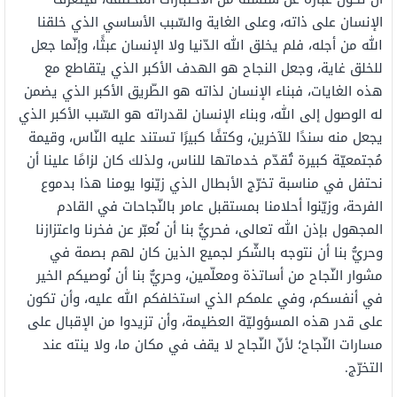
الإنسان على ذاته، وعلى الغاية والسّبب الأساسي الذي خلقنا
الله من أجله، فلم يخلق الله الدّنيا ولا الإنسان عبثًا، وإنّما جعل
للخلق غاية، وجعل النجاح هو الهدف الأكبر الذي يتقاطع مع
هذه الغايات، فبناء الإنسان لذاته هو الطّريق الأكبر الذي يضمن
له الوصول إلى الله، وبناء الإنسان لقدراته هو السّبب الأكبر الذي
يجعل منه سندًا للآخرين، وكتفًا كبيرًا تستند عليه النّاس، وقيمة
مُجتمعيّة كبيرة تُقدّم خدماتها للناس، ولذلك كان لزامًا علينا أن
نحتفل في مناسبة تخرّج الأبطال الذي زيّنوا يومنا هذا بدموع
الفرحة، وزيّنوا أحلامنا بمستقبل عامر بالنّجاحات في القادم
المجهول بإذن الله تعالى، فحريُّ بنا أن نُعبّر عن فخرنا واعتزازنا
وحريُّ بنا أن نتوجه بالشّكر لجميع الذين كان لهم بصمة في
مشوار النّجاح من أساتذة ومعلّمين، وحريٌّ بنا أن نُوصيكم الخير
في أنفسكم، وفي علمكم الذي استخلفكم الله عليه، وأن تكون
على قدر هذه المسؤوليّة العظيمة، وأن تزيدوا من الإقبال على
مسارات النّجاح؛ لأنّ النّجاح لا يقف في مكان ما، ولا ينته عند
التخرّج.