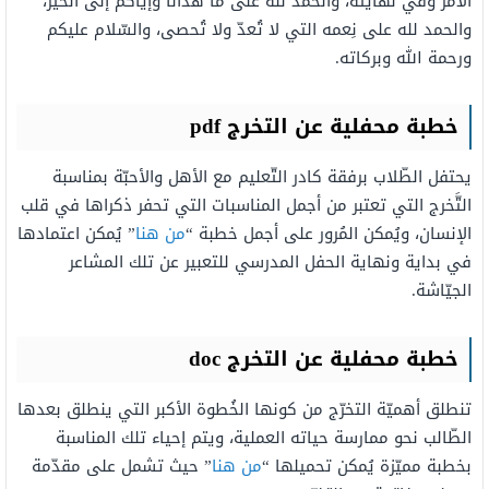
الأمر وفي نهايته، والحمد لله على ما هدانا وإيّاكم إلى الخير،
والحمد لله على نِعمه التي لا تُعدّ ولا تُحصى، والسّلام عليكم
ورحمة الله وبركاته.
خطبة محفلية عن التخرج pdf
يحتفل الطّلاب برفقة كادر التّعليم مع الأهل والأحبّة بمناسبة
التَّخرج التي تعتبر من أجمل المناسبات التي تحفر ذكراها في قلب
الإنسان، ويُمكن المُرور على أجمل خطبة “
من هنا
” يُمكن اعتمادها
في بداية ونهاية الحفل المدرسي للتعبير عن تلك المشاعر
الجيّاشة.
خطبة محفلية عن التخرج doc
تنطلق أهميّة التخرّج من كونها الخُطوة الأكبر التي ينطلق بعدها
الطّالب نحو ممارسة حياته العملية، ويتم إحياء تلك المناسبة
بخطبة مميّزة يُمكن تحميلها “
من هنا
” حيث تشمل على مقدّمة