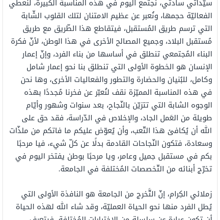
سيّداتي سادتي، نجتمع اليوم في هذه المناسبة الكبيرة، لنُعطي
الفعاليّة حجمها، ونُعبر عن عظيم الامتنان لتلك القلوب الشّابة
التي ترسم طريق المُستقبل، فيتقاطع هذا الطّريق مع طريق
مُستقبل البلاد، وجميع المصالح الأخرى في هذا الوطن، لأنّ فكرة
البناء المُجتمعي تنطلق في أساسها من بناء الفرد، وإنّ إعمار
الإنسان هو الخطوة الأولى التي تنطلق بنا نحو إعمار شامل
وكامل، للبُنيان والحضارة والتطور والفعاليات الأخرى، وها نحن
في هذه المناسبة المميّزة نقف لنُعبّر عن فخرنا مُجددًا بهذه
الوجوه الشابة التي تتزيّن بالنّجاح، بعد سنوات وشهور وأيّام
طويلة من العَمل الجاد، والإخلاص في الدّراسة، فقد حق على
الله أن يُكافئ هذا التّعب، وأن يُعوّض عليكم ما فاتكم من ملذّات
وسعادة، فتكون النّجاحات القادمة بدلًا عن كلّ شيء، فيا مرحبًا
بكم في مستقبل جميل وعامر، ويا مرحبًا بوطن يفتخر اليوم في
تخرّج أبنائه من التّخصصات المُختلفة في الجامعة.
زملائي الكِرام، إنّ التَّخرج من الجامعة هو النافذة الأولى التي
يُطل الفرد منها نحو الحياة العمليّة، وقد شاء الله لهذه الحياة
أن تكون عبارة عن سلسلة من الاختبارات المُختلفة، فيتعرف