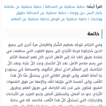
اقرأ أيضًا:
خطبة محفلية عن الصداقة
|
خطبة محفلية عن علاقتنا
بكبار السن دين ووفاء
|
خطبة محفلية عن الصداقة حقوق
وواجبات
|
خطبة محفلية عن الوطن
|
خطبة محفلية عن المعلم
خاتمة
وفي الخِتام نتوجّه بعظيم الشّكر والعُرفان مرةً أخرى إلى جميع
الذين شاركونا فرحة النّجاح، إلى جميع القلوب التي ساهمت في
إضاءة طريق الغد لنا، إلى الأهل الذين كان لهم البصمة الأكبر
في رسم ملامح الأمل، بعد كلّ انكسار، وعند كلّ عثرة، وبعد كلّ
انتكاسة، إلى المعلّم الذي تحمّل الظّروف والمسافة كي يستودع
بنا أمانة العلم، وإلى الوطن الغالي الذي يستحقّ منّا كلّ هذا
التّعب، وإلى أنفسنا التي ميّزها الله، وكرّمها من فوق السّموات
السّبع، فنكون على قدر تلك الكرامة، في طريق العلم، وطريق
النّجاح، نحو غد أفضل، ومُستقبل أفضل، ونحو المزيد من النّجاحات
والإنجازات التي تستحقّ كلّ هذا التّعب، فالحمد لله في بداية