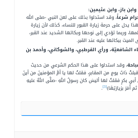
ابن باز، وابن عثيمين:
رام شرعاً
، وقد استدلوا بذلك على لعن النبي -صلى الله
ذا يدل على حرمة زيارة القبور للنساء، كذلك لأن زيارة
لمها، وربما تؤدي إلى نوحها وبكائها الشديد عند القبر،
الميت ببكائها عليه عند القبر.
 الشافعيّة، ورأي القرطبي، والشوكاني، وأحمد بن
باحة
، وقد استدلوا على هذا الحكم الشرعي من حديث
تْ ذاتَ يومٍ من المقابرِ، فقلتُ لها يا أمَّ المؤمنينَ من أينَ
أبي بكرٍ فقلتُ لها أليسَ كان رسولُ اللهِ -صلَّى اللهُ عليهِ
[3]
َمَرَ بزيارَتِهَا)
.