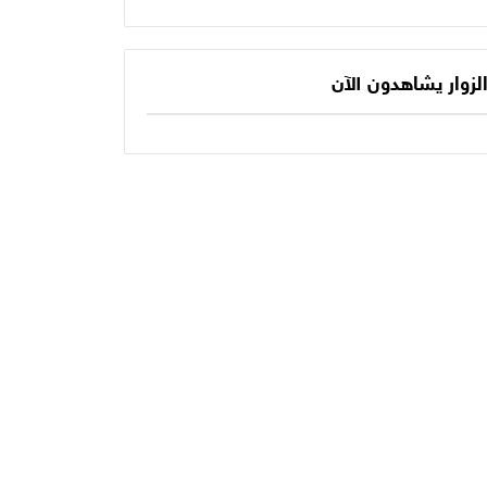
يكتب الفصل الأخير
حديثنا اليومي؟
في أسطورته
المونديالية؟
لزوار يشاهدون الآن