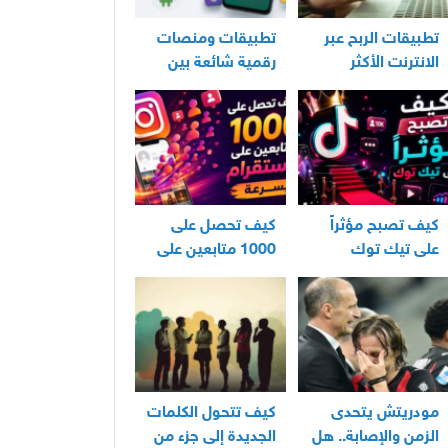
تطبيقات الربح عبر
تطبيقات ومنصات
الانترنت الأكثر
رقمية شائعة بين
استخدامًا في العراق
مستخدمي الأندرويد
كيف تصبح مؤثراً
كيف تحصل على
على تيك توك
1000 متابعين على
انستقرام بسرعة
مودريتش يتحدى
كيف تتحول الكلمات
الزمن والإصابة.. هل
الجديدة إلى جزء من