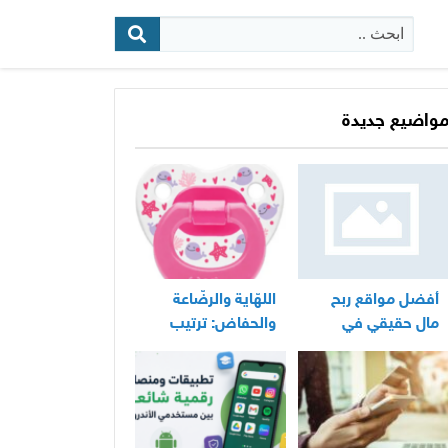
البحث:
واضيع جديدة
أفضل مواقع ربح
اللهّاية والرضّاعة
مال حقيقي في
والحفاض: ترتيب
المغرب
عملي لأساسيات
العناية اليومية
بالرضيع