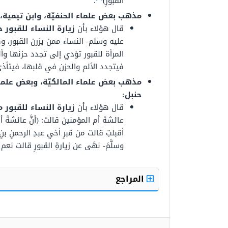
القبورِ)
.
مذهب بعض علماء الحنفيّة، وابن تيمية، و
قال هؤلاء بأن
زيارة النساء للقبور ح
عليه وسلم- النساء ممن يزرن القبور، وه
المرأة للقبور تؤدي إلى تجدد حزنها وأ
فيتجدد الألم والحزن في قلبها، فيتأذى 
مذهب بعض علماء المالكيّة، وبعض علماء
حنبل:
قال هؤلاء بأن
زيارة النساء للقبور م
عائشة أم المؤمنين قالت: (أنَّ عائشةَ أقبل
أقبلتِ قالت من قبرِ أخي عبدِ الرحمنِ بنِ 
وسلَّمَ- نهَى عن زيارةِ القبورِ قالت نعم ثم أ
المراجع