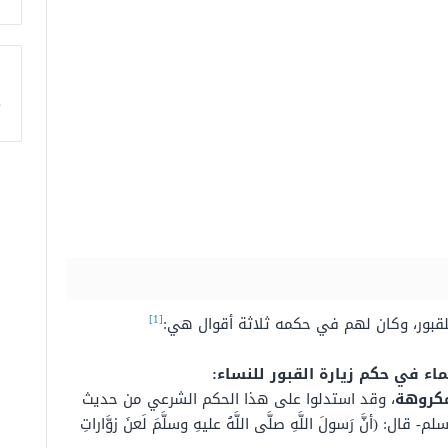
ا
[1]
للقبور، وكان لهم في حكمه ثلاثة أقوال هي:
ماء في حكم زيارة القبور للنساء:
مكروهة
، وقد استدلوا على هذا الحكم الشرعي من حديث
 (أنَّ رَسولَ اللَّهِ صلَّى اللَّهُ عليهِ وسلَّمَ لَعنَ زوَّاراتِ