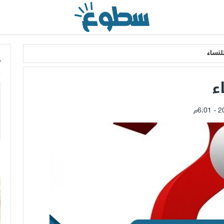
لنساء
م
ء