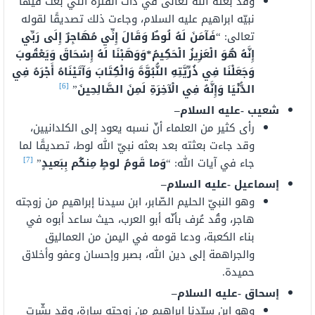
وقد بعثه الله تعالى في ذات الفترة التي بعث فيها
نبيّه ابراهيم عليه السلام، وجاءت ذلك تصديقًا لقوله
تعالى: “
فَآمَنَ لَهُ لُوطٌ وَقَالَ إِنِّي مُهَاجِرٌ إِلَى رَبِّي
إِنَّهُ هُوَ الْعَزِيزُ الْحَكِيمُ*وَوَهَبْنَا لَهُ إِسْحَاقَ وَيَعْقُوبَ
وَجَعَلْنَا فِي ذُرِّيَّتِهِ النُّبُوَّةَ وَالْكِتَابَ وَآتَيْنَاهُ أَجْرَهُ فِي
[6]
الدُّنْيَا وَإِنَّهُ فِي الْآخِرَةِ لَمِنَ الصَّالِحِينَ
”
شعيب -عليه السلام
–
رأى كثير من العلماء أنّ نسبه يعود إلى الكلدانيين،
وقد جاءت بعثته بعد بعثه نبيّ الله لوط، تصديقًا لما
[7]
جاء في آيات الله: “
وَما قَومُ لوطٍ مِنكُم بِبَعيدٍ
”
إسماعيل -عليه السلام
–
وهو النبيّ الحليم الصّابر، ابن سيدنا إبراهيم من زوجته
هاجر، وقُد عُرف بأنّه أبو العرب، حيث ساعد أبوه في
بناء الكعبة، ودعا قومه في اليمن من العماليق
والجراهمة إلى دين الله، بصبر وإحسان وعفو وأخلاق
حميدة.
إسحاق -عليه السلام
–
وهو ابن سيّدنا إبراهيم من زوجته سارة، وقد بشّرت