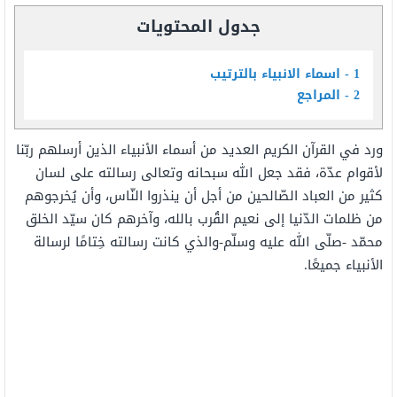
جدول المحتويات
1
اسماء الانبياء بالترتيب
2
المراجع
ورد في القرآن الكريم العديد من أسماء الأنبياء الذين أرسلهم ربّنا
لأقوام عدّة، فقد جعل الله سبحانه وتعالى رسالته على لسان
كثير من العباد الصّالحين من أجل أن ينذروا النّاس، وأن يُخرجوهم
من ظلمات الدّنيا إلى نعيم القُرب بالله، وآخرهم كان سيّد الخلق
محمّد -صلّى الله عليه وسلّم-والذي كانت رسالته خِتامًا لرسالة
الأنبياء جميعًا.