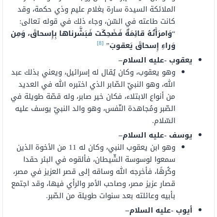
الملائكة السيدة سارة بغلام عليم وذي حكمة، وقد
كانت طاعته في السّن، وجاء ذلك في قوله تعالى:
“
وَامرَأَتُهُ قائِمَةٌ فَضَحِكَت فَبَشَّرناها بِإِسحاقَ، وَمِن
[8]
وَراءِ إِسحاقَ يَعقوبَ
”
يعقوب -عليه السلام
–
وهو يعقوب، وكان يُقال له إسرائيل، ويعني بذلك عبد
الله، وهو النبيّ الصّابر الذي اختبره الله في العديد
من أنواع الابتلاء، فكان خير صابر، وله قصّة طويلة في
الصّبر ومُجاهدة النّفس، وهو والد النبيّ يوسف عليه
السّلام.
يوسف -عليه السلام
–
وهو ابن يعقوب النبي، وكان له 11 من الأخوة الذين
سمعوا لوسوسة الشّيطان، فألقوه في البئر حقدا
وكُرهًا، فأخرجه الله وساقه إلى قصر العزيز في مصر،
قصار عزيز مصر، وصاحب الأمر والرأي فيها، وقد اجتمع
بأبيه وعائلته بعد سنوات طويلة من الصّبر.
أيوب -عليه السلام
–