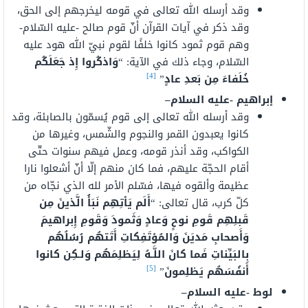
وقد أرسله الله تعالى في قومه ليخرجهم إلى الحق،
وقد ذكر في آيات القرآن أنّ قوم صالح -عليه السّلام-
وهم قوم ثمود كانوا خلفًا لقوم نبيّ الله هود عليه
السّلام، وجاء ذلك في الآية: “
وَاذكُروا إِذ جَعَلَكُم
[4]
خُلَفاءَ مِن بَعدِ عادٍ
”
إبراهيم -عليه السلام
–
وقد أرسله الله تعالى إلى قوم يُسمّون بالصابئة، وقد
كانوا يعبدون القمر والنجوم والشّمس، وغيرها من
الكواكب، وقد أنذر قومه، وعمل فيهم سنوات حتّى
أقام الحجّة عليهم، فما كان منهم إلّا أنّ أشعلوا نارا
عظيمة وألقوه فيها، فسّلم الأمر لله الذي نجّاه من
كلّ كرب، قال تعالى: “
أَلَم يَأتِهِم نَبَأُ الَّذينَ مِن
قَبلِهِم قَومِ نوحٍ وَعادٍ وَثَمودَ وَقَومِ إِبراهيمَ
وَأَصحابِ مَديَنَ وَالمُؤتَفِكاتِ أَتَتهُم رُسُلُهُم
بِالبَيِّناتِ فَما كانَ اللَّـهُ لِيَظلِمَهُم وَلـكِن كانوا
[5]
أَنفُسَهُم يَظلِمونَ
”
لوط -عليه السلام
–