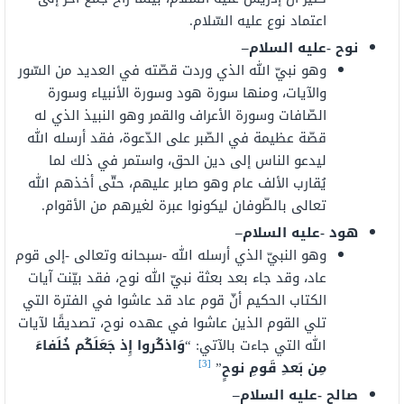
اعتماد نوع عليه السّلام.
نوح -عليه السلام
–
وهو نبيّ الله الذي وردت قصّته في العديد من السّور
والآيات، ومنها سورة هود وسورة الأنبياء وسورة
الصّافات وسورة الأعراف والقمر وهو النبيذ الذي له
قصّة عظيمة في الصّبر على الدّعوة، فقد أرسله الله
ليدعو الناس إلى دين الحق، واستمر في ذلك لما
يُقارب الألف عام وهو صابر عليهم، حتّى أخذهم الله
تعالى بالطّوفان ليكونوا عبرة لغيرهم من الأقوام.
هود -عليه السلام
–
وهو النبيّ الذي أرسله الله -سبحانه وتعالى -إلى قوم
عاد، وقد جاء بعد بعثة نبيّ الله نوح، فقد بيّنت آيات
الكتاب الحكيم أنّ قوم عاد قد عاشوا في الفترة التي
تلي القوم الذين عاشوا في عهده نوح، تصديقًا لآيات
الله التي جاءت بالآتي: “
وَاذكُروا إِذ جَعَلَكُم خُلَفاءَ
[3]
مِن بَعدِ قَومِ نوحٍ
”
صالح -عليه السلام
–