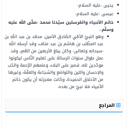
يحيى -عليه السلام-
عيسى -عليه السلام-
خاتم الأنبياء والمُرسلين سيّدنا محمد -صلّى الله عليه
وسلّم
-.
وهو النبيّ الأمّي الصّادق الأمين، محمّد بن عبد الله بن
عبد المطّلب بن هاشم بن عبد مناف، وقد أرسله الله
-سبحانه وتعالى- وكان يبلغ الأربعين من العُمر، وقد
عمل طِوال سنوات الرسالة على تعليم النّاس ليكونوا
موحّدين لله، فصبر على البلاء، وعلمهم الرّحمة والحُب
والإحسان واللين والتواضع والشجاعة والعفّة، وغيرها
من الأخلاق الحميدة، وكانت معجزته أن يكون خاتم
الأنبياء فلا نبيّ من بعده.
المراجع