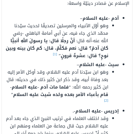
الإسلام عن مَصادر دينيّة واسعة:
آدم -عليه السلام
–
وهو أوّل الأنبياء والمرسلين تصديقًا لحديث سيّدنا
محمّد الذي جاء فيه، عن أبي أمامة الباهلي -رضي
الله عنه-أنه قال:
أنَّ رجلًا قال: يا رسولَ اللهِ أنبيًّا
كان آدمُ؟ قال: نعم مُكلَّمٌ، قال: كم كان بينه وبين
[1]
نوحٍ؟ قال: عشرةُ قرونٍ
”
سيث -عليه السّلام
–
وهو ابن سيّدنا آدم عليه السّلام، وقد أوكل الأمر إليه
بعد وفاة أبيه، وقد ذكر ابن كثير ذلك في حديثه: قال
ابن كثير رحمه الله: “
فلما مات آدم -عليه السلام-
قام بأعباء الأمر بعده ولده شيث عليه السلام
”
[2]
إدريس -عليه السلام
-.
وقد اختلف العلماء في ترتيب النبيّ الذي جاء بعد آدم
عليه السّلام حيث قال جماعة من العلماء ومنهم ابن
كثير أنّ إدريس عليه السّلام، بينما راح جمع آخر إلى