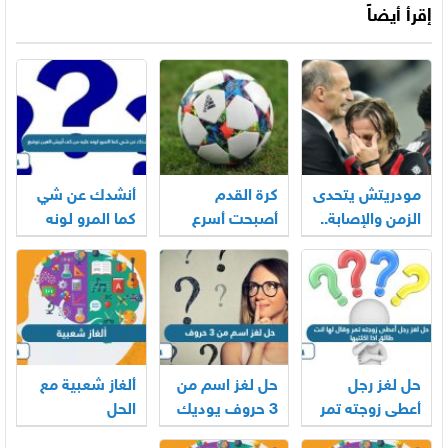
إقرأ أيضاً
مودريتش يتحدى
كرة القدم
أنشدك عن شي
الزمن والإصابة..
أصبحت أسرع
كما المرو لونه
هل يكتب
من أي وقتٍ
عليه من كف
الفصل الأخير
مضى، إليك
أريش العين
في أسطورته
كيف تواكب كل
توقيع
المونديالية؟
مباراة اليوم
حل لغز رجل
حل لغز اسم من
ألغاز شعبية مع
أعطى زوجته تمر
3 حروف يوديك
الحل
وقال لها انت
الى مكان