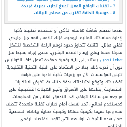
7
تقنيات الواقع المعزز تصيغ تجارب بصرية فريدة
8
حوسبة الحافة تقترب من مصادر البيانات
عندما تتصفح شاشة هاتفك الذكي أو تستخدم تطبيقا ذكيا
لإدارة معاملاتك المالية اليومية، فإنك تلامس قمة جبل جليدي
تقني هائل. التقنية تتجاوز حدود توفير الراحة الشخصية لتشكل
محركا ضخما يملي إيقاع التقدم البشري، فحتى إجراء بسيط مثل
1xbet تحميل
يستند إلى بنية رقمية معقدة تعمل خلف الكواليس
دون أن تدرك ذلك. بدلا من الاعتماد على البنية التحتية التقليدية،
تتبنى المؤسسات الآن خوارزميات ذكية قادرة على قراءة
تفضيلاتك وتوقع احتياجاتك بدقة متناهية. تفرض الابتكارات
المتسارعة إيقاعها على الأسواق وتجبر الهيئات التنظيمية على
مراجعة سياساتها لتواكب هذا التدفق الهائل من المعلومات.
كمستخدم نهائي، تجد نفسك أمام خيارات تقنية متعددة تتطلب
منك وعيا عميقا بكيفية عملها وكيفية حماية بياناتك الشخصية
ضمن هذه الشبكات الواسعة التي تقود الاقتصاد الرقمي
المتنامي.