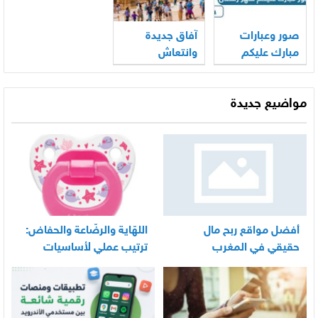
صور وعبارات
آفاق جديدة
مبارك عليكم
وانتعاش
شهر رمضان
للسياحة
جديدة 2026
المصرية
مواضيع جديدة
أفضل مواقع ربح مال
اللهّاية والرضّاعة والحفاض:
حقيقي في المغرب
ترتيب عملي لأساسيات
العناية اليومية بالرضيع