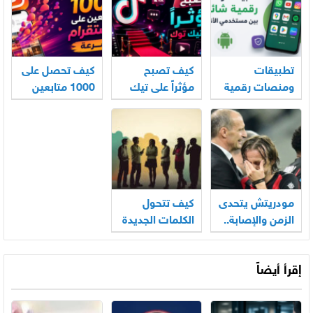
بالرضيع
تطبيقات
كيف تصبح
كيف تحصل على
ومنصات رقمية
مؤثراً على تيك
1000 متابعين
شائعة بين
توك
على انستقرام
مستخدمي
بسرعة
الأندرويد
مودريتش يتحدى
كيف تتحول
الزمن والإصابة..
الكلمات الجديدة
هل يكتب
إلى جزء من
الفصل الأخير
حديثنا اليومي؟
إقرأ أيضاً
في أسطورته
المونديالية؟