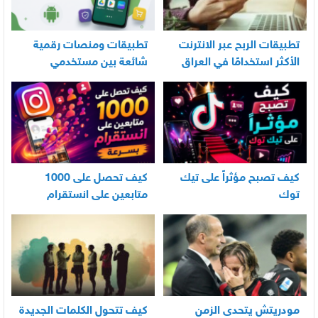
تطبيقات الربح عبر الانترنت
تطبيقات ومنصات رقمية
الأكثر استخدامًا في العراق
شائعة بين مستخدمي
الأندرويد
كيف تصبح مؤثراً على تيك
كيف تحصل على 1000
توك
متابعين على انستقرام
بسرعة
مودريتش يتحدى الزمن
كيف تتحول الكلمات الجديدة