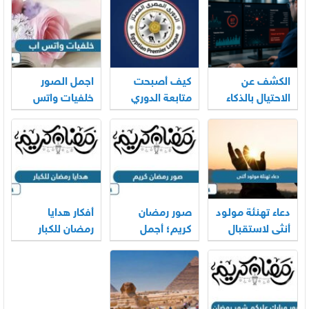
الكشف عن
كيف أصبحت
اجمل الصور
الاحتيال بالذكاء
متابعة الدوري
خلفيات واتس
الاصطناعي:
المصري تجربة
اب عالية الجودة
اتجاه جديد
ممتعة تتجاوز
2026
مجرد مشاهدة
المباريات؟
دعاء تهنئة مولود
صور رمضان
أفكار هدايا
أنثى لاستقبال
كريم؛ أجمل
رمضان للكبار
المولودة
خلفيات
والصغار 2026
الجديدة
وبطاقات 2026