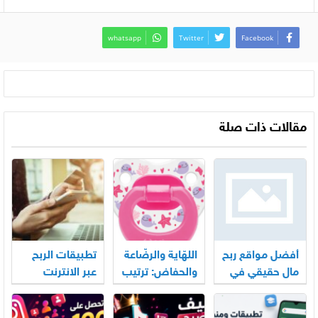
whatsapp
Twitter
Facebook
مقالات ذات صلة
أفضل مواقع ربح
اللهّاية والرضّاعة
تطبيقات الربح
مال حقيقي في
والحفاض: ترتيب
عبر الانترنت
المغرب
عملي لأساسيات
الأكثر استخدامًا
العناية اليومية
في العراق