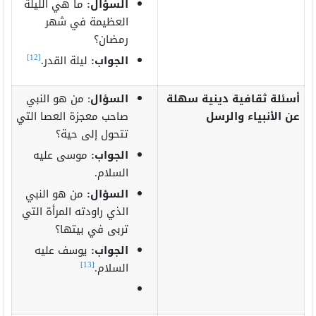
السؤال:
ما هي الليلة
العظيمة في شهر
رمضان؟
[12]
الجواب:
ليلة القدر.
أسئلة ثقافية دينية سهلة
السؤال
: من هو النبي
عن الأنبياء والرسل
صاحب معجزة العصا التي
تتحول إلى حية؟
الجواب:
موسى عليه
السلام.
السؤال:
من هو النبي
الذي راودته المرأة التي
تربى في بيتها؟
الجواب:
يوسف عليه
[13]
السلام.