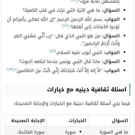
بأنفسهن ثلاثة قروء”.
السؤال:
ما هي الآية التي نزلت في قلب الكعبة؟
الجواب:
بسم الله الرحمن الرحيم “إن الله تعالى يأمركم أن
[22]
تؤدوا الأمانات إلى أهلها”.
السؤال:
من هو النبي الذي قال: “رب أَنِّي مَسَّنِيَ الضر
وَأَنتَ أَرْحَمُ الراحمين”.
[23]
الجواب:
النبي أيوب عليه السلام.
السؤال:
ماذا قال النبي يونس عندما ابتلعه الحوت؟
[24]
الجواب:
“لاَّ إله إِلاَّ أَنتَ سُبْحَانَكَ إِنِّي كُنتُ مِنَ الظالمين”.
اسئلة ثقافية دينيه مع خيارات
فيما يلي أسئلة ثقافية دينية مع الخيارات والإجابة الصحيحة:
السؤال
الخيارات
الإجابة الصحيحة
ما هي السورة
سورة
سورة الفاتحة.