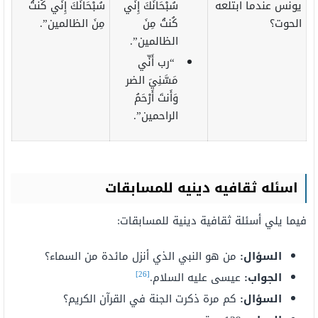
يونس عندما ابتلعه
سُبْحَانَكَ إِنِّي
سُبْحَانَكَ إِنِّي كُنتُ
الحوت؟
كُنتُ مِنَ
مِنَ الظالمين”.
الظالمين”.
“رب أَنِّي
مَسَّنِيَ الضر
وَأَنتَ أَرْحَمُ
الراحمين”.
اسئله ثقافيه دينيه للمسابقات
فيما يلي أسئلة ثقافية دينية للمسابقات:
السؤال:
من هو النبي الذي أنزل مائدة من السماء؟
[26]
الجواب:
عيسى عليه السلام.
السؤال:
كم مرة ذكرت الجنة في القرآن الكريم؟