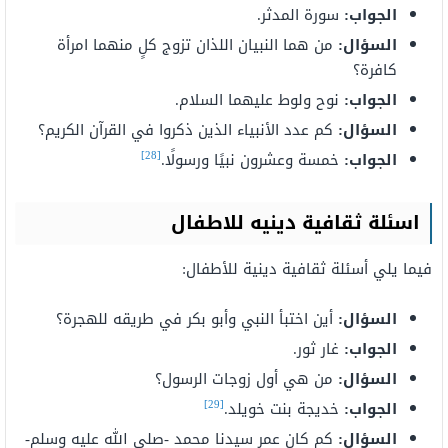
الجواب:
سورة المدثر.
السؤال:
من هما النبيان اللذان تزوج كلٍ منهما امرأة
كافرة؟
الجواب:
نوح ولوط عليهما السلام.
السؤال:
كم عدد الأنبياء الذين ذكروا في القرآن الكريم؟
[28]
الجواب:
خمسة وعشرون نبيًا ورسولًا.
اسئلة ثقافية دينيه للاطفال
فيما يلي أسئلة ثقافية دينية للأطفال:
السؤال:
أين اختبأ النبي وأبو بكر في طريقه للهجرة؟
الجواب:
غار ثور.
السؤال:
من هي أول زوجات الرسول؟
[29]
الجواب:
خديجة بنت خويلد.
السؤال:
كم كان عمر سيدنا محمد -صلى الله عليه وسلم-