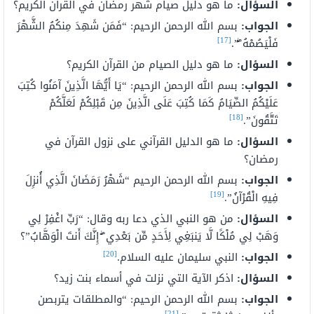
السؤال:
ما هو دليل صيام شهر رمضان في القرآن الكريم؟
الجواب:
بسم الله الرحمن الرحيم: “فَمَن شَهِدَ مِنكُمُ الشَّهْرَ
[17]
فَلْيَصُمْهُ ۖ”.
السؤال:
ما هو دليل الصيام من القرآن الكريم؟
الجواب:
بسم الله الرحمن الرحيم: “يَا أَيُّهَا الَّذِينَ آمَنُوا كُتِبَ
عَلَيْكُمُ الصِّيَامُ كَمَا كُتِبَ عَلَى الَّذِينَ مِن قَبْلِكُمْ لَعَلَّكُمْ
[18]
تَتَّقُونَ”.
السؤال:
ما هو الدليل القرآني على نزول القرآن في
رمضان؟
الجواب:
بسم الله الرحمن الرحيم “شَهْرُ رَمَضَانَ الَّذِي أُنزِلَ
[19]
فِيهِ الْقُرْآنُ”.
السؤال:
من هو النبي الذي دعا ربه وقال: “رَبِّ اغْفِرْ لِي
وَهَبْ لِي مُلْكًا لَّا يَنبَغِي لِأَحَدٍ مِّن بَعْدِي ۖ إِنَّكَ أَنتَ الْوَهَّابُ”؟
[20]
الجواب:
النبي سليمان عليه السلام.
السؤال:
اذكر الآية التي نزلت في أسماء بنت زيد؟
الجواب:
بسم الله الرحمن الرحيم: “والمطلقات يتربصن
[21]