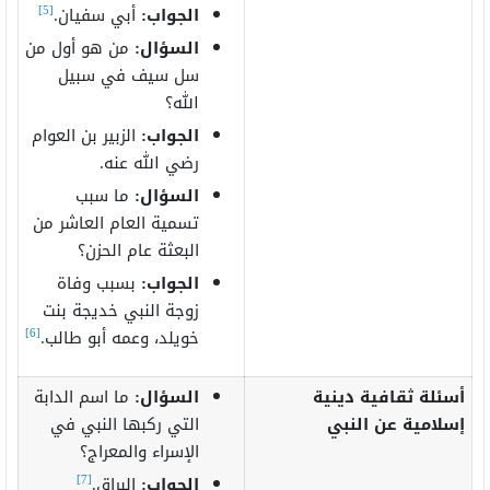
[5]
الجواب:
أبي سفيان.
السؤال:
من هو أول من
سل سيف في سبيل
الله؟
الجواب:
الزبير بن العوام
رضي الله عنه.
السؤال:
ما سبب
تسمية العام العاشر من
البعثة عام الحزن؟
الجواب:
بسبب وفاة
زوجة النبي خديجة بنت
[6]
خويلد، وعمه أبو طالب.
أسئلة ثقافية دينية
السؤال:
ما اسم الدابة
إسلامية عن النبي
التي ركبها النبي في
الإسراء والمعراج؟
[7]
الجواب:
البراق.