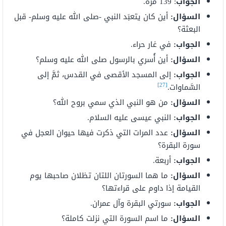
الجواب
: 139 مرة.
السؤال:
أين كان يتعبَد النبي -صلى الله عليه وسلم- قبل
البعثة؟
الجواب:
في غار حراء.
السؤال:
أين أُسري بالرسول صلى الله عليه وسلم؟
الجواب:
إلى المسجد الأقصى في القدس، ثمَّ إلى
[27]
السَّماوات.
السؤال:
من هو النبي الذي سمي بروح الله؟
الجواب:
النبي عيسى عليه السلام.
السؤال:
عدد المرات التي ذكرت فيها حيوان العجل في
سورة البقرة؟
الجواب:
أربعة.
السؤال:
ما هما السورتان اللتان تظلان صاحبها يوم
القيامة إذا داوم على قراءتها؟
الجواب:
سورتي البقرة وآل عمران.
السؤال:
ما اسم السورة التي نزلت كاملة؟