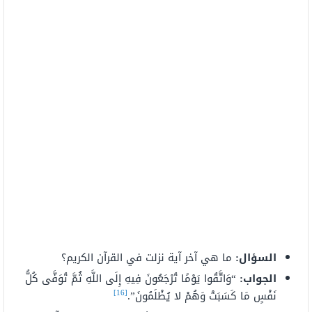
السؤال:
ما هي آخر آية نزلت في القرآن الكريم؟
الجواب:
“وَاتَّقُوا يَوْمًا تُرْجَعُونَ فِيهِ إِلَى اللَّهِ ثُمَّ تُوَفَّى كُلُّ
[16]
نَفْسٍ مَا كَسَبَتْ وَهُمْ لا يُظْلَمُونَ”.