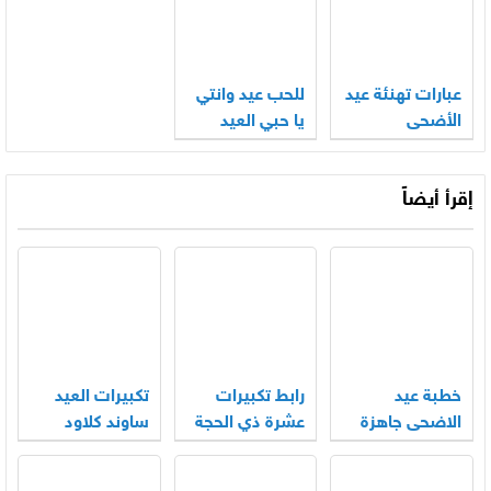
عبارات تهنئة عيد
للحب عيد وانتي
الأضحى
يا حبي العيد
للاصدقاء 2025
كلمات
– 1446
إقرأ أيضاً
خطبة عيد
رابط تكبيرات
تكبيرات العيد
الاضحى جاهزة
عشرة ذي الحجة
ساوند كلاود
2026
mp3 بجودة
بجودة عالية
عالية 2026
2026