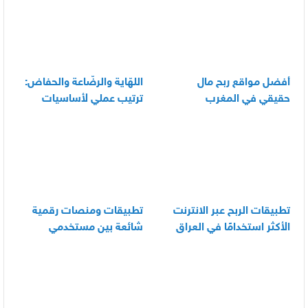
أفضل مواقع ربح مال
اللهّاية والرضّاعة والحفاض:
حقيقي في المغرب
ترتيب عملي لأساسيات
العناية اليومية بالرضيع
تطبيقات الربح عبر الانترنت
تطبيقات ومنصات رقمية
الأكثر استخدامًا في العراق
شائعة بين مستخدمي
الأندرويد