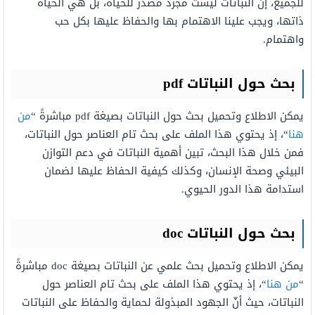
للجميع، إن النباتات ليست مجرد مصدر للحياة، بل هي الحياة
ذاتها، ويجب علينا الاهتمام بها والحفاظ عليها بكل حب
واهتمام.
بحث
حول
النباتات pdf
يمكن الاطلاع وتحميل بحث
حول النباتات
بصيغة pdf مباشرةً “
من
هنا
“، إذ يحتوي هذا الملف على بحث تام العناصر حول
النباتات
،
فمن خلال هذا البحث، تبين أهمية النباتات في دعم التوازن
البيئي وصحة الإنسان، وكذلك كيفية الحفاظ عليها لضمان
استدامة هذا الدور الحيوي.
بحث
حول
النباتات doc
يمكن الاطلاع وتحميل بحث
علمي عن النباتات
بصيغة doc مباشرةً
“
من هنا
“، إذ يحتوي هذا الملف على بحث تام العناصر حول
النباتات
، حيث أنّ الجهود المبذولة لحماية والحفاظ على النباتات