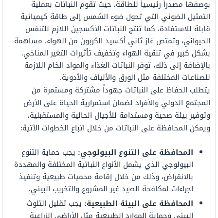
بوصفها مصدراً رئيسياً للطاقة، حيث تقوم النباتات بعملية
التمثيل الضوئي التي تحول ضوء الشمس إلى طاقة كيميائية
قابلة للاستفادة، كما تنتج النباتات الأكسجين اللازم للتنفس
الحيواني، وتمتص غاز ثاني أكسيد الكربون من الهواء، مساهمة
بشكل كبير في تنقية الهواء وتخفيف تأثيرات التغير المناخي.
بالإضافة إلى ذلك، توفر النباتات الغذاء والمواد الخام اللازمة
للصناعات المختلفة مثل الورق والألياف والأدوية.
يتطلب الحفاظ على النباتات جهوداً مشتركة ومستمرة من
المجتمع الدولي والأفراد لضمان استمرارية الحياة على الأرض
وتوفير بيئة صحية ومستدامة للأجيال الحالية والمستقبلية،
ويمكن المحافظة على النباتات من خلال اتباع الخطوات الآتية:
المحافظة على التنوع البيولوجي:
يجب حماية التنوع
البيولوجي الذي يشمل الأنواع النباتية المختلفة والمهددة
بالانقراض، وذلك من خلال إقامة محميات طبيعية وتنفيذ
إجراءات لمكافحة الصيد غير المشروع والتخريب البيئي.
المحافظة على البيئة الطبيعية:
يجب تقليل التلوث
البيئي وحماية الموارد الطبيعية مثل الأراضي الزراعية