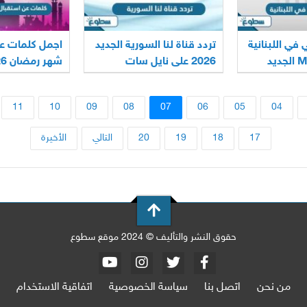
 في اللبنانية
تردد قناة لنا السورية الجديد
اجمل كلمات ع
MTV Lebanon الجديد
2026 على نايل سات
شهر رمضان 2026
وعربسات
11
10
09
08
07
06
05
04
17
18
19
20
التالي
الأخيرة
حقوق النشر والتأليف © 2024 موقع سطوع
من نحن
اتصل بنا
سياسة الخصوصية
اتفاقية الاستخدام