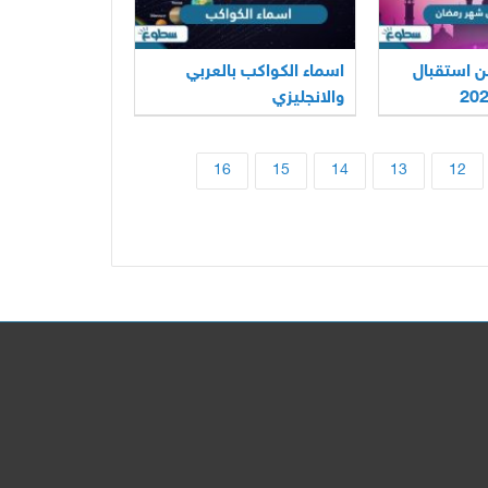
ن استقبال
اسماء الكواكب بالعربي
والانجليزي
16
15
14
13
12