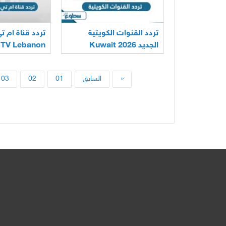
تردد القنوات الكويتية
تردد قناة ام تي
الجديد 2026 Kuwait
2026
Channels
«
السابق
01
02
03