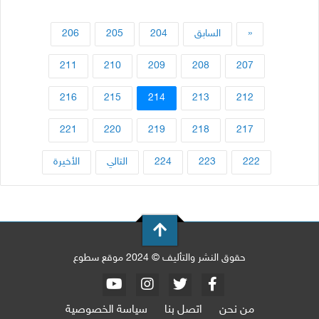
«
السابق
204
205
206
211
210
209
208
207
216
215
214
213
212
221
220
219
218
217
222
223
224
التالي
الأخيرة
حقوق النشر والتأليف © 2024 موقع سطوع
من نحن
اتصل بنا
سياسة الخصوصية