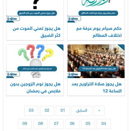
حكم صيام يوم عرفة مع
هل يجوز تمني الموت من
اختلاف المطالع
كثر الضيق
هل يجوز صلاة التراويح بعد
هل يجوز نوم الزوجين بدون
الساعة 12
ملابس في رمضان
«
السابق
01
02
03
09
08
07
06
05
04