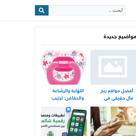
البحث:
واضيع جديدة
أفضل مواقع ربح
اللهّاية والرضّاعة
مال حقيقي في
والحفاض: ترتيب
المغرب
عملي لأساسيات
العناية اليومية
بالرضيع