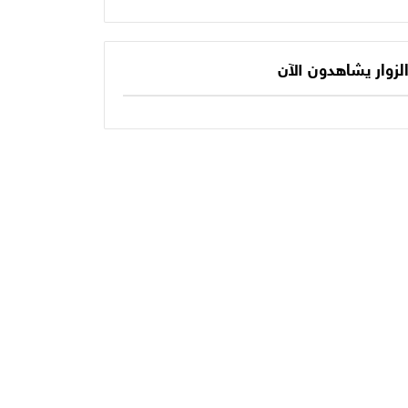
يكتب الفصل الأخير
حديثنا اليومي؟
في أسطورته
المونديالية؟
لزوار يشاهدون الآن