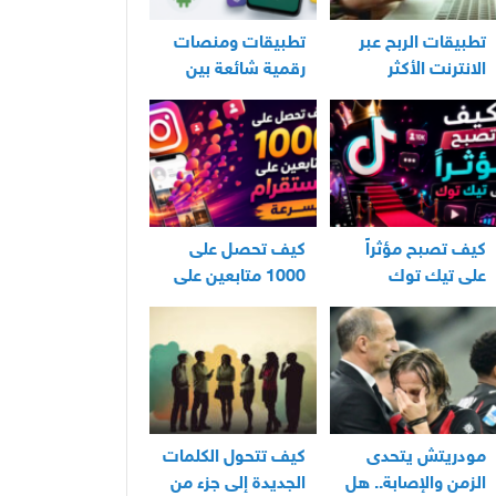
تطبيقات الربح عبر
تطبيقات ومنصات
الانترنت الأكثر
رقمية شائعة بين
استخدامًا في العراق
مستخدمي الأندرويد
كيف تصبح مؤثراً
كيف تحصل على
على تيك توك
1000 متابعين على
انستقرام بسرعة
مودريتش يتحدى
كيف تتحول الكلمات
الزمن والإصابة.. هل
الجديدة إلى جزء من