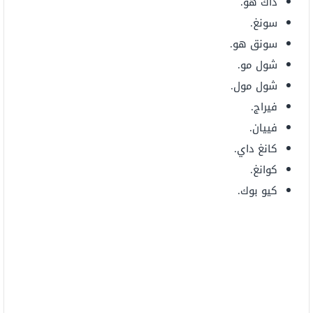
داك هو.
سونغ.
سونق هو.
شول مو.
شول مول.
فيراج.
فييان.
كانغ داي.
كوانغ.
كيو بوك.