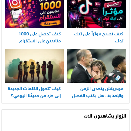
كيف تصبح مؤثراً على تيك
كيف تحصل على 1000
توك
متابعين على انستقرام
بسرعة
مودريتش يتحدى الزمن
كيف تتحول الكلمات الجديدة
والإصابة.. هل يكتب الفصل
إلى جزء من حديثنا اليومي؟
الأخير في أسطورته
المونديالية؟
الزوار يشاهدون الآن