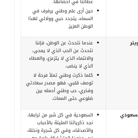
عطائنا في أحضانها.
حين أرى علم وطني يرفرف في
السماء، يتجدد حبي وولائي لهذا
الوطن العزيز.
يتر
عندما نتحدث عن الوطن، فإننا
نتحدث عن الحب الذي لا يمحى،
والانتماء الذي لا يتزعزع، والعطاء
الذي لا ينضب.
كلما ذكرت وطني تملأ فرحة لا
توصف قلبي، فهو مصدر سعادتي
وفخري، حب وطني أحمله بين
ضلوعي حتى الممات.
السعودي
السعودية في كل شبر من ترابها،
نجد ذكرياتنا المليئة بالأحباب
والأصدقاء، وفي كل شجرة ونخلة،