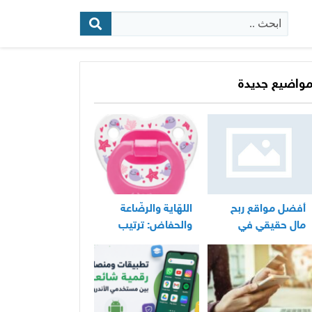
البحث:
واضيع جديدة
أفضل مواقع ربح
اللهّاية والرضّاعة
مال حقيقي في
والحفاض: ترتيب
المغرب
عملي لأساسيات
العناية اليومية
بالرضيع