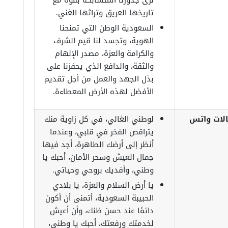
نرى جذورنا المتشابكة بقوة مع
تاريخها العريق وتراثها الغني.
السعودية الوطن التي تمنحنا
الهوية، وتجسد لنا قيم الشرف
والكرامة والعزة، مصدر الإلهام
والثقة، والدافع الذي يحفزنا على
بذل الجهد والعمل من أجل تقديم
الأفضل لهذه الأرض المعطاءة.
الات واتس
لوطني الغالي، في كل زاوية منك
يتراقص الفخر في قلبي، وعندما
أنظر إلى أرضك الطاهرة، أجد فيها
جمال العيش وسحر الأمان، أحبك يا
وطني، وأفديك بروحي وحياتي.
يا أرض السلام والعزة، يا بلادي
الحبيبة السعودية، أتمنى أن أكون
دائمًا عند حسن ظنك، وأن أعيش
لخدمتك ورفعتك، أحبك يا وطني،