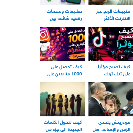
تطبيقات الربح عبر
تطبيقات ومنصات
الانترنت الأكثر
رقمية شائعة بين
استخدامًا في العراق
مستخدمي الأندرويد
كيف تصبح مؤثراً
كيف تحصل على
على تيك توك
1000 متابعين على
انستقرام بسرعة
مودريتش يتحدى
كيف تتحول الكلمات
الزمن والإصابة.. هل
الجديدة إلى جزء من