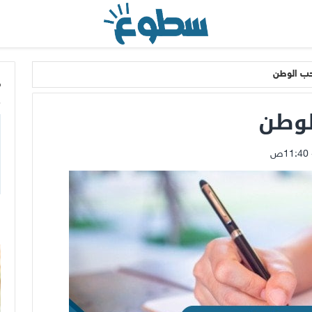
حب الوطن
م
لوطن