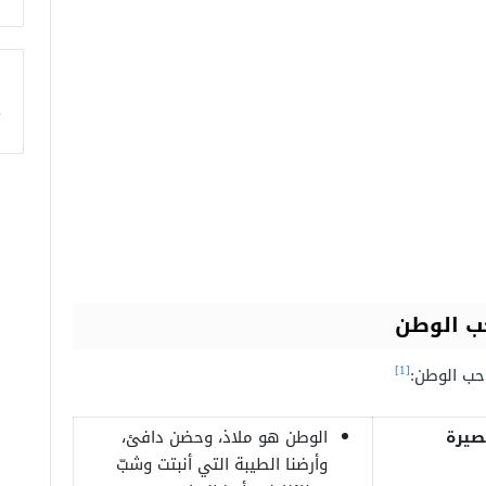
ا
حب الوطن
[1]
حب الوطن:
صيرة
الوطن هو ملاذ، وحضن دافئ،
وأرضنا الطيبة التي أنبتت وشبّ