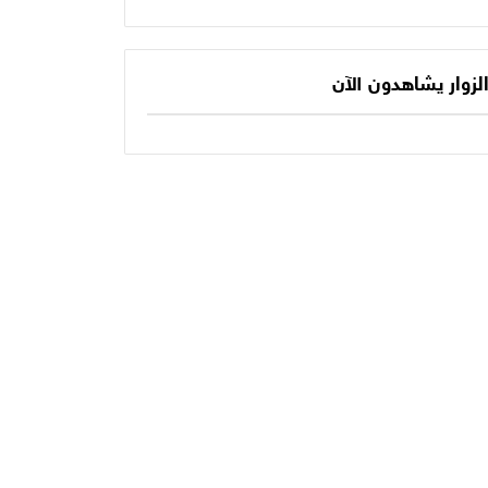
يكتب الفصل الأخير
حديثنا اليومي؟
في أسطورته
المونديالية؟
لزوار يشاهدون الآن