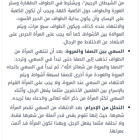
من الشيطان الرجيم”، ويشترط في الطواف الطهارة وستر
العورة والطواف حول الكعبة كلها، ويجب أن تكون الكعبة
على اليسار، وأن يكون بداية الطواف من الحجر الأسود،
والانتهاء عنده كذلك، ويكون الطواف سبع مرات، ويتم
الموالاة بين الأشواط، كما أنه يجب على المرأة الحرص على
الابتعاد عن الاختلاط مع الرجال.
السعي بين الصفا والمروة:
بعد أن تنتهي المرأة من
الطواف تذهب إلى الصفا حتى تبدأ في السعي، وتردد:
“الصفا والمروة من شعائر الله”، ثم تبدأ في السعي باتجاه
المروة والعودة مرة أخرى للصفا لسبعة أشواط، ويتم
الانتهاء من السعي عند المروة، ولا يجب على المرأة القيام
بالإسراع بين العلمين الأخضرين مثلما يفعل الرجل، وأثناء
السعي تكثر المرأة من ذكر الله تعالى والدعاء بما تريده.
التحلل من الإحرام:
بعد الانتهاء من السعي تقصر المرأة
شعرها، حيث إنها تقوم بقص قدر أنملة من شعرها فقط،
ولا تحلقه مثلما يفعل الرجل، وبهذا تكون المرأة قد أتمت
عمرتها.