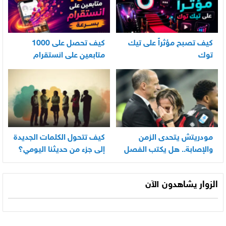
كيف تصبح مؤثراً على تيك
كيف تحصل على 1000
توك
متابعين على انستقرام
بسرعة
مودريتش يتحدى الزمن
كيف تتحول الكلمات الجديدة
والإصابة.. هل يكتب الفصل
إلى جزء من حديثنا اليومي؟
الأخير في أسطورته
المونديالية؟
الزوار يشاهدون الآن