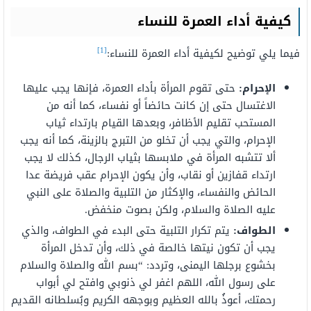
كيفية أداء العمرة للنساء
[1]
فيما يلي توضيح لكيفية أداء العمرة للنساء:
الإحرام:
حتى تقوم المرأة بأداء العمرة، فإنها يجب عليها
الاغتسال حتى إن كانت حائضاً أو نفساء، كما أنه من
المستحب تقليم الأظافر، وبعدها القيام بارتداء ثياب
الإحرام، والتي يجب أن تخلو من التبرج بالزينة، كما أنه يجب
ألا تتشبه المرأة في ملابسها بثياب الرجال، كذلك لا يجب
ارتداء قفازين أو نقاب، وأن يكون الإحرام عقب فريضة عدا
الحائض والنفساء، والإكثار من التلبية والصلاة على النبي
عليه الصلاة والسلام، ولكن بصوت منخفض.
الطواف:
يتم تكرار التلبية حتى البدء في الطواف، والذي
يجب أن تكون نيتها خالصة في ذلك، وأن تدخل المرأة
بخشوع برجلها اليمنى، وتردد: “بسم الله والصلاة والسلام
على رسول الله، اللهم اغفر لي ذنوبي وافتح لي أبواب
رحمتك، أعوذُ بالله العظيم وبوجهه الكريم وبُسلطانه القديم