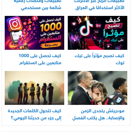
تطبيقات الربح عبر الانترنت
تطبيقات ومنصات رقمية
الأكثر استخدامًا في العراق
شائعة بين مستخدمي
الأندرويد
كيف تصبح مؤثراً على تيك
كيف تحصل على 1000
توك
متابعين على انستقرام
بسرعة
مودريتش يتحدى الزمن
كيف تتحول الكلمات الجديدة
والإصابة.. هل يكتب الفصل
إلى جزء من حديثنا اليومي؟
الأخير في أسطورته