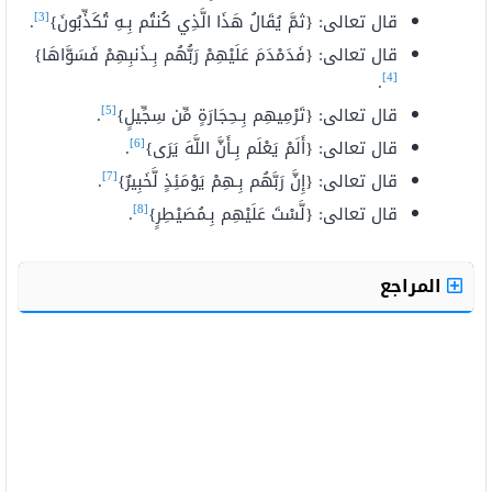
[3]
قال تعالى: {ثمَّ يُقَالُ هَذَا الَّذِي كُنتُم بِـهِ تُكَذِّبُونَ}
.
قال تعالى: {فَدَمْدَمَ عَلَيْهِمْ رَبُّهُم بِـذَنبِهِمْ فَسَوَّاهَا}
[4]
.
[5]
قال تعالى: {تَرْمِيهِم بِـحِجَارَةٍ مِّن سِجِّيلٍ}
.
[6]
قال تعالى: {أَلَمْ يَعْلَم بِـأَنَّ اللَّهَ يَرَى}
.
[7]
قال تعالى: {إِنَّ رَبَّهُم بِـهِمْ يَوْمَئِذٍ لَّخَبِيرٌ}
.
[8]
قال تعالى: {لَّسْتَ عَلَيْهِم بِـمُصَيْطِرٍ}
.
المراجع