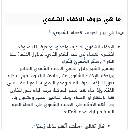
ما هي حروف الاخفاء الشفوي
[1]
فيما يلي بيان لحروف الإخفاء الشفوي:
الإخفاء الشفوي له حرف واحد وهو:
حرف الباء
، وقد
اختصره العلماء في بيت الشعر التالي: فالأولُ الإخفاءُ عند
البَاءِ * وَسَمِّهِ الشَّفْوِيَّ لِلْقُرَّاءِ
وسمى الشيخ جلال الحنفي الإخفاء الشفوي التماس،
ويتحقق الإخفاء الشفوي متى وقعت الباء بعد ميم ساكنة
يجوز لنا إخفاء حرف الميم وعدم النطق بها مع الإبقاء على
الغنّة، وإذا جاء بعد الميم الساكنة حرف الباء، يجوز للقارئ
هنا الإظهار أو الإخفاء، وكلا الحالتين صحيح ومعمول به،
ومن أهم الأمثلة على الإخفاء الشفوي على التقاء الميم
الساكنة بالباء هذه الأمثلة:
[2]
قال تعالى: {سَلْهُم أَيُّهُم بِـذَلِكَ زَعِيمٌ
.