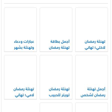
تهنئة رمضان
أجمل بطاقة
عبارات ودعاء
لاختي؛ تهاني
تهنئة رمضان
وتهنئة بشهر
رمضان للأخت
بالاسم والصورة
رمضان المبارك
2026
2026
2026
أجمل تهنئة
تهنئة رمضان
تهنئة رمضان
رمضان لشخص
تويتر للحبيب
لامي؛ تهاني
عزيز وللأهل
والحبيبة مميزة
رمضان للأم
والأقارب 2026
2026