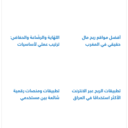
أفضل مواقع ربح مال
اللهّاية والرضّاعة والحفاض:
حقيقي في المغرب
ترتيب عملي لأساسيات
العناية اليومية بالرضيع
تطبيقات الربح عبر الانترنت
تطبيقات ومنصات رقمية
الأكثر استخدامًا في العراق
شائعة بين مستخدمي
الأندرويد