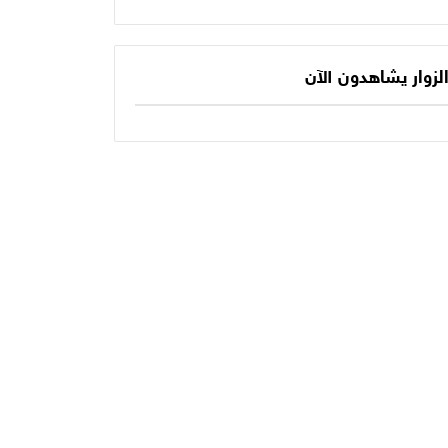
يكتب الفصل الأخير
حديثنا اليومي؟
في أسطورته
المونديالية؟
لزوار يشاهدون الآن