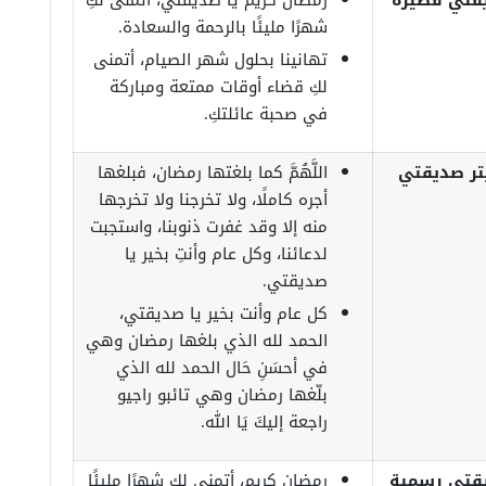
يقتي قصيرة
رمضان كريم يا صديقتي، أتمنى لكِ
شهرًا مليئًا بالرحمة والسعادة.
تهانينا بحلول شهر الصيام، أتمنى
لكِ قضاء أوقات ممتعة ومباركة
في صحبة عائلتكِ.
تر صديقتي
‏اللَّهُمَّ كما بلغتها رمضان، فبلغها
أجره ‏كاملًا، ولا تخرجنا ولا تخرجها
منه إلا وقد غفرت ‏ذنوبنا، واستجبت
لدعائنا، وكل عام وأنتِ بخير يا
صديقتي.
كل عام وأنت بخير يا صديقتي،
الحمد لله الذي بلغها رمضان وهي
في أحسَنِ حَال الحمد لله الذي
بلّغها رمضان وهي تائبو راجيو
راجعة إليكَ يَا الله.
يقتي رسمية
رمضان كريم، أتمنى لكِ شهرًا مليئًا