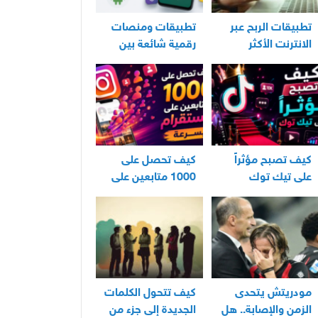
تطبيقات الربح عبر
تطبيقات ومنصات
الانترنت الأكثر
رقمية شائعة بين
استخدامًا في العراق
مستخدمي الأندرويد
كيف تصبح مؤثراً
كيف تحصل على
على تيك توك
1000 متابعين على
انستقرام بسرعة
مودريتش يتحدى
كيف تتحول الكلمات
الزمن والإصابة.. هل
الجديدة إلى جزء من