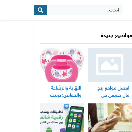
البحث:
واضيع جديدة
أفضل مواقع ربح
اللهّاية والرضّاعة
مال حقيقي في
والحفاض: ترتيب
المغرب
عملي لأساسيات
العناية اليومية
بالرضيع