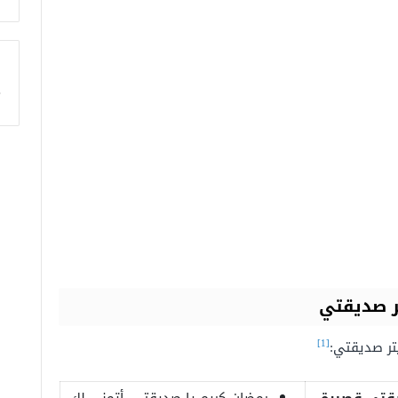
ا
ر صديقتي
[1]
تر صديقتي: