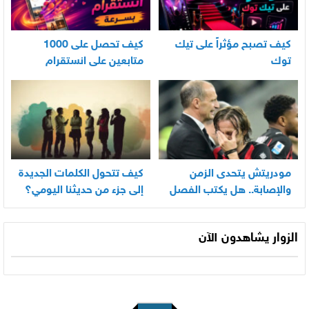
كيف تصبح مؤثراً على تيك
كيف تحصل على 1000
توك
متابعين على انستقرام
بسرعة
مودريتش يتحدى الزمن
كيف تتحول الكلمات الجديدة
والإصابة.. هل يكتب الفصل
إلى جزء من حديثنا اليومي؟
الأخير في أسطورته
المونديالية؟
الزوار يشاهدون الآن