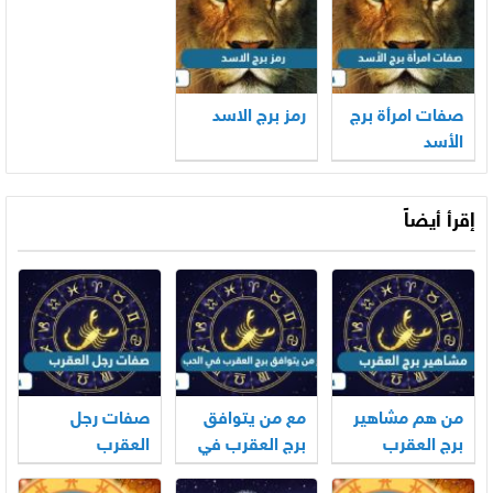
صفات امرأة برج
رمز برج الاسد
الأسد
إقرأ أيضاً
من هم مشاهير
مع من يتوافق
صفات رجل
برج العقرب
برج العقرب في
العقرب
الحب