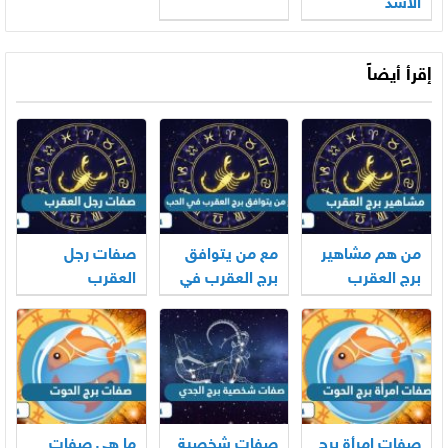
الأسد
إقرأ أيضاً
من هم مشاهير
مع من يتوافق
صفات رجل
برج العقرب
برج العقرب في
العقرب
الحب
صفات امرأة برج
صفات شخصية
ما هي صفات