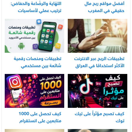
أفضل مواقع ربح مال
اللهّاية والرضّاعة والحفاض:
حقيقي في المغرب
ترتيب عملي لأساسيات
العناية اليومية بالرضيع
تطبيقات الربح عبر الانترنت
تطبيقات ومنصات رقمية
الأكثر استخدامًا في العراق
شائعة بين مستخدمي
الأندرويد
كيف تصبح مؤثراً على تيك
كيف تحصل على 1000
توك
متابعين على انستقرام
بسرعة