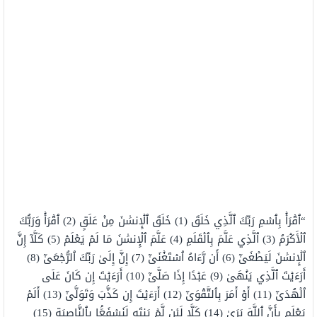
“ٱقۡرَأۡ بِٱسۡمِ رَبِّكَ ٱلَّذِي خَلَقَ (1) خَلَقَ ٱلۡإِنسَٰنَ مِنۡ عَلَقٍ (2) ٱقۡرَأۡ وَرَبُّكَ
ٱلۡأَكۡرَمُ (3) ٱلَّذِي عَلَّمَ بِٱلۡقَلَمِ (4) عَلَّمَ ٱلۡإِنسَٰنَ مَا لَمۡ يَعۡلَمۡ (5) كَلَّآ إِنَّ
ٱلۡإِنسَٰنَ لَيَطۡغَىٰٓ (6) أَن رَّءَاهُ ٱسۡتَغۡنَىٰٓ (7) إِنَّ إِلَىٰ رَبِّكَ ٱلرُّجۡعَىٰٓ (8)
أَرَءَيۡتَ ٱلَّذِي يَنۡهَىٰ (9) عَبۡدًا إِذَا صَلَّىٰٓ (10) أَرَءَيۡتَ إِن كَانَ عَلَى
ٱلۡهُدَىٰٓ (11) أَوۡ أَمَرَ بِٱلتَّقۡوَىٰٓ (12) أَرَءَيۡتَ إِن كَذَّبَ وَتَوَلَّىٰٓ (13) أَلَمۡ
يَعۡلَم بِأَنَّ ٱللَّهَ يَرَىٰ (14) كَلَّا لَئِن لَّمۡ يَنتَهِ لَنَسۡفَعَۢا بِٱلنَّاصِيَةِ (15)