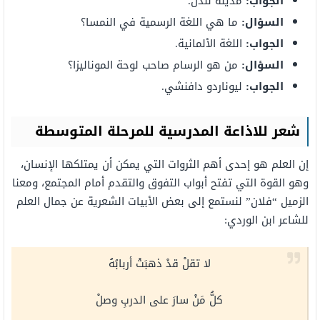
الجواب:
مدينة لندن.
السؤال:
ما هي اللغة الرسمية في النمسا؟
الجواب:
اللغة الألمانية.
السؤال:
من هو الرسام صاحب لوحة الموناليزا؟
الجواب:
ليوناردو دافنشي.
شعر للاذاعة المدرسية للمرحلة المتوسطة
إن العلم هو إحدى أهم الثروات التي يمكن أن يمتلكها الإنسان،
وهو القوة التي تفتح أبواب التفوق والتقدم أمام المجتمع، ومعنا
الزميل “فلان” لنستمع إلى بعض الأبيات الشعرية عن جمال العلم
للشاعر ابن الوردي:
لا تقلْ قدْ ذهبَتْ أربابُهُ
كلُّ مَنْ سارَ على الدربِ وصلْ