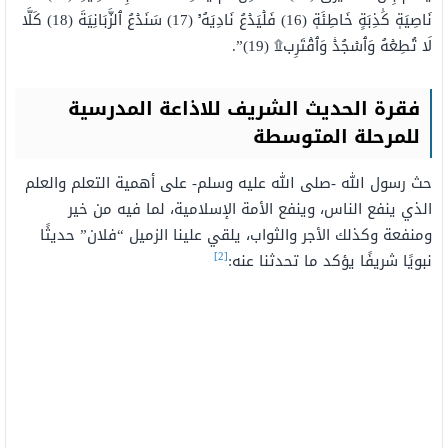
نَاصِيَةٖ كَٰذِبَةٍ خَاطِئَةٖ (16) فَلۡيَدۡعُ نَادِيَهُۥ (17) سَنَدۡعُ ٱلزَّبَانِيَةَ (18) كَلَّا
لَا تُطِعۡهُ وَٱسۡجُدۡۤ وَٱقۡتَرِب۩ (19)”.
فقرة الحديث الشريف للاذاعة المدرسية
للمرحلة المتوسطة
حث رسول الله -صلى الله عليه وسلم- على أهمية التعلم والعلم
الذي ينفع الناس، وينفع الأمة الإسلامية، لما فيه من خير
ومنفعة وكذلك الأجر والثواب، يلقي علينا الزميل “فلان” حديثًا
[2]
نبويًا شريفًا يؤكد ما تحدثنا عنه: