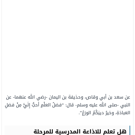
عن سعد بن أبي وقاص، وحذيفة بن اليمان -رضي الله عنهما- عن
النبي -صلى الله عليه وسلم- قال: “فضلُ العلْمِ أحبُّ إِلَيَّ مِنْ فضلِ
العبادَةِ، وخيرُ دينِكُمُ الورَعُ”.
هل تعلم للاذاعة المدرسية للمرحلة