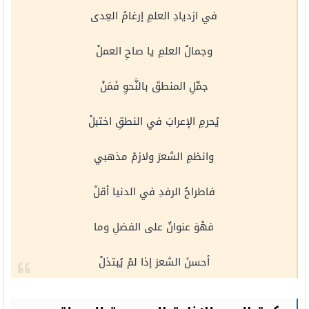
في ازديادِ العلمِ إرغامُ العِدى
وجمالُ العلمِ يا صاحِ العملْ
جمِّلِ المنطقَ بالنَّحوِ فَمَنْ
يُحرمِ الإعرابَ في النطقِ اختبلْ
وانظمِ الشعرَ ولازمْ مذهبي
فاطراحُ الرفدِ في الدنيا أقلْ
فهْوَ عنوانٌ على الفضلِ وما
أحسنَ الشعرَ إذا لمْ يُبتذلْ