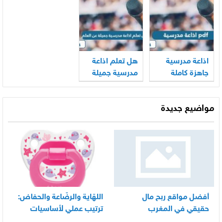
2026
المراحل 2026
اذاعة مدرسية
هل تعلم اذاعة
جاهزة كاملة
مدرسية جميلة
الفقرات مع
عن العلم 2026
المقدمة
مواضيع جديدة
والخاتمة pdf
أفضل مواقع ربح مال
اللهّاية والرضّاعة والحفاض:
حقيقي في المغرب
ترتيب عملي لأساسيات
العناية اليومية بالرضيع