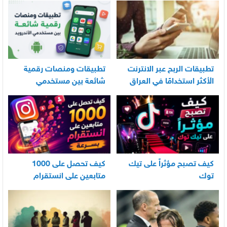
تطبيقات الربح عبر الانترنت
تطبيقات ومنصات رقمية
الأكثر استخدامًا في العراق
شائعة بين مستخدمي
الأندرويد
كيف تصبح مؤثراً على تيك
كيف تحصل على 1000
توك
متابعين على انستقرام
بسرعة