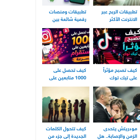
تطبيقات الربح عبر
تطبيقات ومنصات
الانترنت الأكثر
رقمية شائعة بين
استخدامًا في العراق
مستخدمي الأندرويد
كيف تصبح مؤثراً
كيف تحصل على
على تيك توك
1000 متابعين على
انستقرام بسرعة
مودريتش يتحدى
كيف تتحول الكلمات
الزمن والإصابة.. هل
الجديدة إلى جزء من