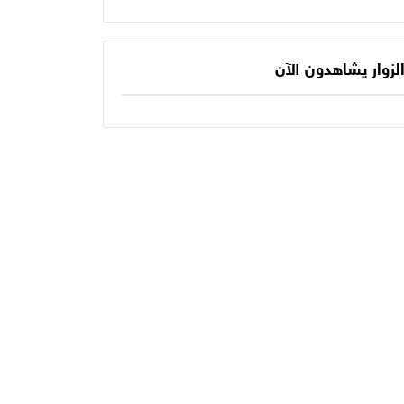
يكتب الفصل الأخير
حديثنا اليومي؟
في أسطورته
المونديالية؟
لزوار يشاهدون الآن