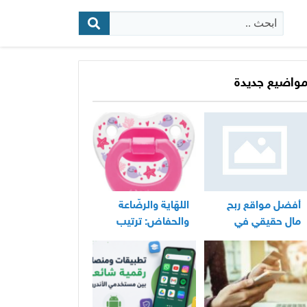
البحث:
واضيع جديدة
أفضل مواقع ربح
اللهّاية والرضّاعة
مال حقيقي في
والحفاض: ترتيب
المغرب
عملي لأساسيات
العناية اليومية
بالرضيع