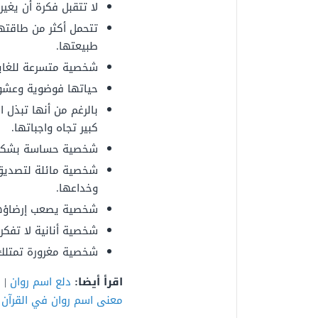
لا تتقبل فكرة أن يغي
تتحمل أكثر من طاقتها،
طبيعتها.
شخصية متسرعة للغاية،
حياتها فوضوية وعشوا
بالرغم من أنها تبذل ا
كبير تجاه واجباتها.
شخصية حساسة بشكل كب
شخصية مائلة لتصديق 
وخداعها.
شخصية يصعب إرضاؤه
شخصية أنانية لا تفكر
شخصية مغرورة تمتلك د
اقرأ أيضا:
دلع اسم روان
|
ا
معنى اسم روان في القرآن ا