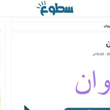
وان
م