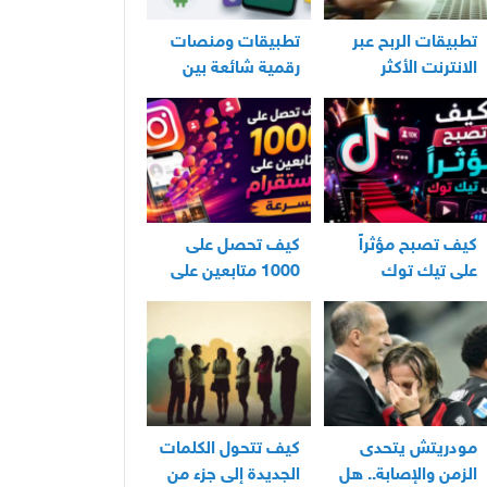
تطبيقات الربح عبر
تطبيقات ومنصات
الانترنت الأكثر
رقمية شائعة بين
استخدامًا في العراق
مستخدمي الأندرويد
كيف تصبح مؤثراً
كيف تحصل على
على تيك توك
1000 متابعين على
انستقرام بسرعة
مودريتش يتحدى
كيف تتحول الكلمات
الزمن والإصابة.. هل
الجديدة إلى جزء من