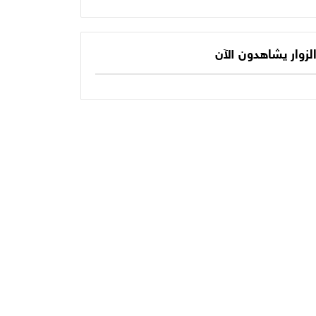
يكتب الفصل الأخير
حديثنا اليومي؟
في أسطورته
المونديالية؟
لزوار يشاهدون الآن