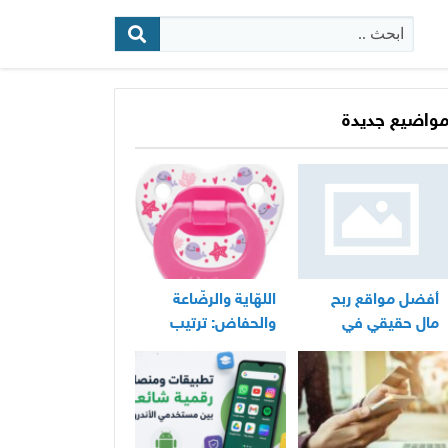
البحث:
واضيع جديدة
أفضل مواقع ربح
اللهّاية والرضّاعة
مال حقيقي في
والحفاض: ترتيب
المغرب
عملي لأساسيات
العناية اليومية
بالرضيع