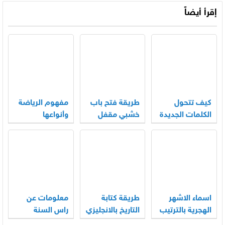
إقرأ أيضاً
كيف تتحول
طريقة فتح باب
مفهوم الرياضة
الكلمات الجديدة
خشبي مقفل
وأنواعها
إلى جزء من
بالمفتاح
حديثنا اليومي؟
اسماء الاشهر
طريقة كتابة
معلومات عن
الهجرية بالترتيب
التاريخ بالانجليزي
راس السنة
الهجرية للاطفال