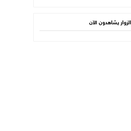
يكتب الفصل الأخير
حديثنا اليومي؟
في أسطورته
المونديالية؟
لزوار يشاهدون الآن