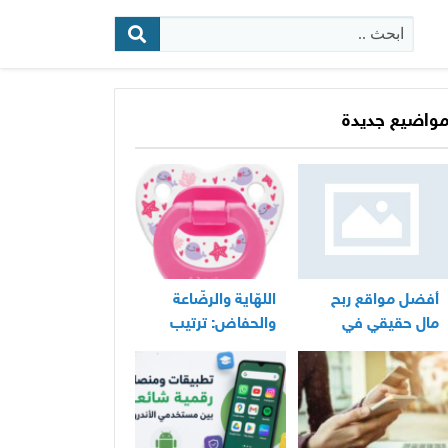
البحث:
واضيع جديدة
أفضل مواقع ربح
اللهّاية والرضّاعة
مال حقيقي في
والحفاض: ترتيب
المغرب
عملي لأساسيات
العناية اليومية
بالرضيع