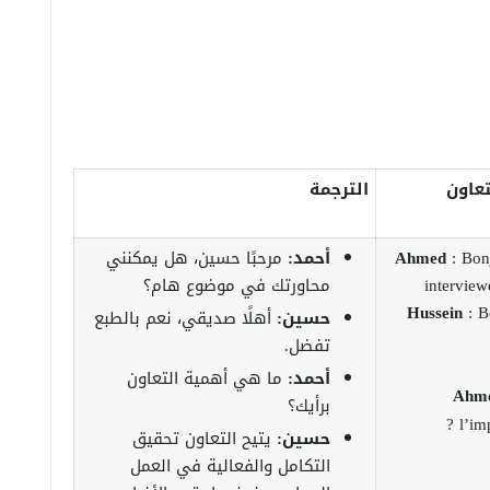
عاون
الترجمة
: Bonj
Ahmed
أحمد:
مرحبًا حسين، هل يمكنني
interview
محاورتك في موضوع هام؟
Hussein
: B
حسين:
أهلًا صديقي، نعم بالطبع
تفضل.
أحمد:
ما هي أهمية التعاون
Ahm
برأيك؟
l’im
حسين:
يتيح التعاون تحقيق
التكامل والفعالية في العمل