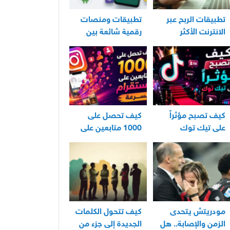
تطبيقات الربح عبر
تطبيقات ومنصات
الانترنت الأكثر
رقمية شائعة بين
استخدامًا في العراق
مستخدمي الأندرويد
كيف تصبح مؤثراً
كيف تحصل على
على تيك توك
1000 متابعين على
انستقرام بسرعة
مودريتش يتحدى
كيف تتحول الكلمات
الزمن والإصابة.. هل
الجديدة إلى جزء من