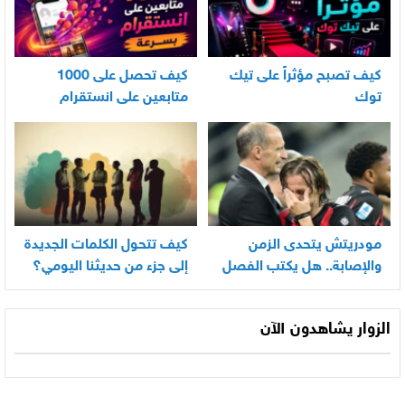
كيف تصبح مؤثراً على تيك
كيف تحصل على 1000
توك
متابعين على انستقرام
بسرعة
مودريتش يتحدى الزمن
كيف تتحول الكلمات الجديدة
والإصابة.. هل يكتب الفصل
إلى جزء من حديثنا اليومي؟
الأخير في أسطورته
المونديالية؟
الزوار يشاهدون الآن