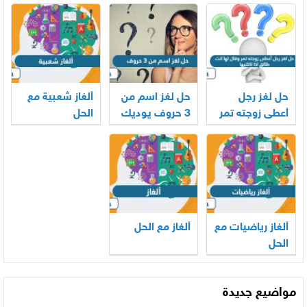
هل يكتب
من أي وقتٍ
عليه من كف
الفصل الأخير
مضى، إليك
أريش العين
في أسطورته
كيف تواكب كل
توقيع
المونديالية؟
مباراة اليوم
حل لغز رجل
حل لغز اسم من
ألغاز شعبية مع
أعطى زوجته تمر
3 حروف يوديك
الحل
وقال لها انت
الى مكان
طالق اذا اكلتيها
ألغاز رياضيات مع
ألغاز مع الحل
الحل
مواضيع جديدة