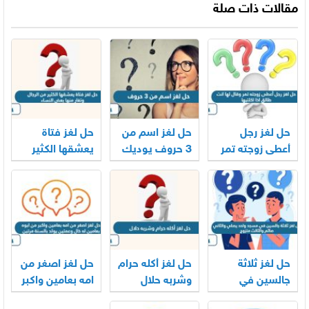
مقالات ذات صلة
حل لغز رجل
حل لغز اسم من
حل لغز فتاة
أعطى زوجته تمر
3 حروف يوديك
يعشقها الكثير
وقال لها انت
الى مكان
من الرجال وتغار
طالق اذا اكلتيها
منها بعض
النساء
حل لغز ثلاثة
حل لغز أكله حرام
حل لغز اصغر من
جالسين في
وشربه حلال
امه بعامين واكبر
مسجد واحد
أبيض من الثلج
من ابوه بعامين