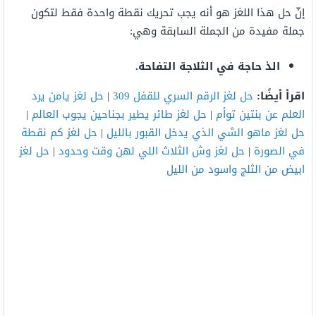
إنّ حل هذا اللغز هو أنه يجب تحريك نقطة واحدة فقط لتكون
جملة مفيدة من الجملة السابقة وهي:
الذ حاجة في الثلاجة التفاحة.
اقرأ أيضًا:
حل لغز الرقم السري للقفل 309
|
حل لغز يامن يرد
العلم عن بنتين توأم
|
حل لغز طائر يطير بجناحين يجوب العالم
|
حل لغز ماهو الشي الذي يدخل القبور بالليل
|
حل لغز كم نقطة
في الصورة
|
حل لغز وش الثلاث اللي لهن وقت وحدود
|
حل لغز
ابيض من الثلج واسود من الليل