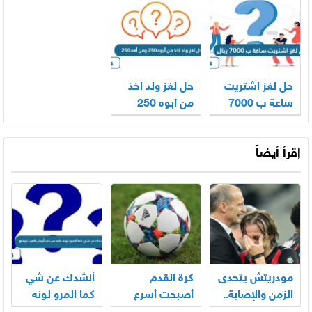
يصلي والثاني
وأسود من الليل
له خال وعمتين
صائم والثالث
يولد بالسنة
متزوج
مرتين لا انسان
ولا حيوان
حل لغز اشتريت
حل لغز ولد اخذ
ساعة ب 7000
من أبوه 250
ريال
ومن أمه 250
إقرأ أيضاً
مودريتش يتحدى
كرة القدم
أنشدك عن شي
الزمن والإصابة..
أصبحت أسرع
كما المرو لونه